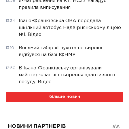
е-Направлення на КТ: НСЗУ нагадує
13:58
правила виписування
Івано-Франківська ОВА передала
13:34
шкільний автобус Надвірнянському ліцею
№1. Відео
Восьмий табір «Глухота не вирок»
13:10
відбувся на базі ІФНМУ
В Івано-Франківську організували
12:50
майстер-клас зі створення адаптивного
посуду. Відео
більше новин