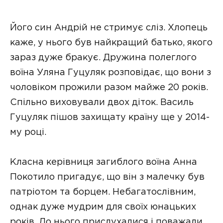
Його син Андрій не стримує сліз. Хлопець
каже, у нього був найкращий батько, якого
зараз дуже бракує. Дружина полеглого
воїна Уляна Гуцуляк розповідає, що вони з
чоловіком прожили разом майже 20 років.
Спільно виховували двох діток. Василь
Гуцуляк пішов захищату країну ще у 2014-
му році.
Класна керівниця загиблого воїна Анна
Покотило пригадує, що він з малечку був
патріотом та борцем. Небагатослівним,
однак дуже мудрим для своїх юнацьких
років. До нього прислухалися і поважали