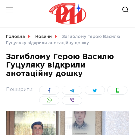
Skip
to
content
НОВИНИ
Головна
Новини
Загиблому Герою Василю
Гуцуляку відкрили анотаційну дошку
СВІТ
Загиблому Герою Василю
Гуцуляку відкрили
анотаційну дошку
УКРАЇНА
Поширити: