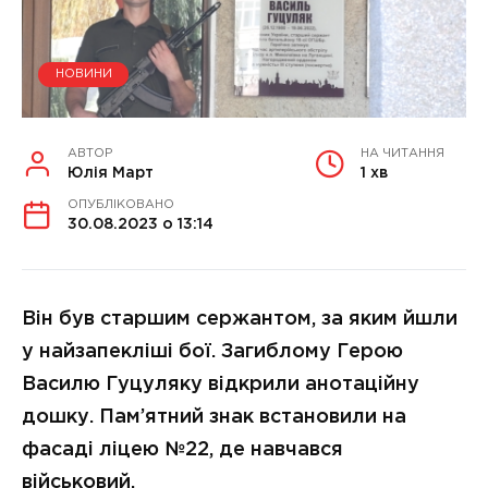
НОВИНИ
АВТОР
НА ЧИТАННЯ
Юлія Март
1 хв
ОПУБЛІКОВАНО
30.08.2023 о 13:14
Він був старшим сержантом, за яким йшли
у найзапекліші бої. Загиблому Герою
Василю Гуцуляку відкрили анотаційну
дошку. Пам’ятний знак встановили на
фасаді ліцею №22, де навчався
військовий.