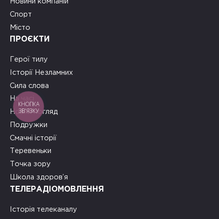
Новини компаній
Спорт
Місто
ПРОЄКТИ
Герої тилу
Історії Незламних
Сила слова
На часі
КНОПКА
ЗВ'ЯЗКУ
Новий погляд
Подружки
Смачні історії
Теревеньки
Точка зору
Школа здоров’я
ТЕЛЕРАДІОМОВЛЕННЯ
Історія телеканалу