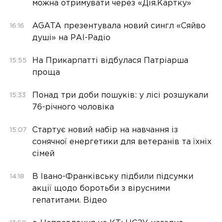
можна отримувати через «Дія.Картку»
AGATA презентувала новий сингл «Сяйво
16:16
душі» на РАІ-Радіо
На Прикарпатті відбулася Патріарша
15:55
проща
Понад три доби пошуків: у лісі розшукали
15:33
76-річного чоловіка
Стартує новий набір на навчання із
15:07
сонячної енергетики для ветеранів та їхніх
сімей
В Івано-Франківську підбили підсумки
14:18
акції щодо боротьби з вірусними
гепатитами. Відео