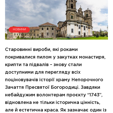
НОВИНИ
Старовинні вироби, які роками
покривалися пилом у закутках монастиря,
крипти та підвалів – знову стали
доступними для перегляду всіх
поціновувачів історії х
раму Непорочного
Зачаття Пресвятої Богородицi
. Завдяки
небайдужим волонтерам проєкту “1743”,
відновлена не тільки історична цінність,
але й естетична краса. Як зазначає один із