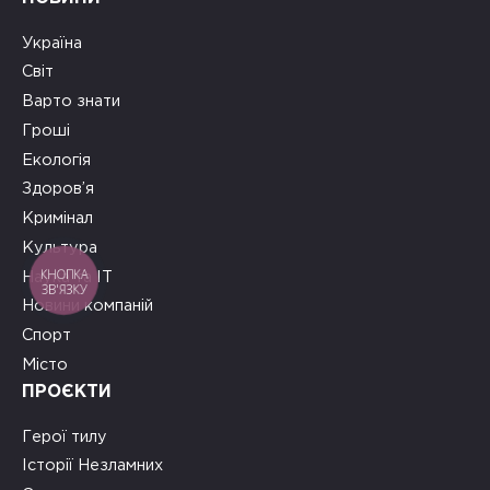
Україна
Світ
Варто знати
Гроші
Екологія
Здоров’я
Кримінал
Культура
Наука та ІТ
КНОПКА
ЗВ'ЯЗКУ
Новини компаній
Спорт
Місто
ПРОЄКТИ
Герої тилу
Історії Незламних