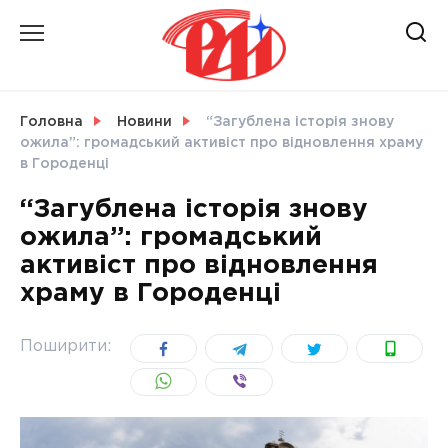
Skip
to
content
НОВИНИ
Головна
Новини
“Загублена історія знову
ожила”: громадський активіст про відновлення храму
СВІТ
в Городенці
“Загублена історія знову
ожила”: громадський
активіст про відновлення
УКРАЇНА
храму в Городенці
Поширити: