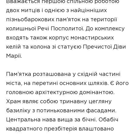
Вважається першою спільною роботою
двох митців і однією з найцінніших
пізньобарокових пам’яток на території
колишньої Речі Посполитої. До комплексу
входять також корпус монастирських
келій та колона зі статуєю Пречистої Діви
Марії.
Пам’ятка розташована у східній частині
міста, на перетині основних шляхів. Є його
головною архітектурною домінантою.
Храм являє собою тринавну цегляну
базиліку з потинькованими фасадами.
Центральна нава вища за бічні. Обабіч
квадратного презбітерія влаштовано