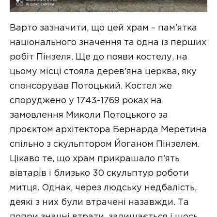
Варто зазначити, що цей храм – пам’ятка
національного значення та одна із перших
робіт Пінзеля. Ще до появи костелу, на
цьому місці стояла дерев’яна церква, яку
спонсорував Потоцький. Костел же
споруджено у 1743-1769 роках на
замовлення Миколи Потоцького за
проєктом архітектора Бернарда Меретина
спільно з скульптором Йоганом Пінзелем.
Цікаво те, що храм прикрашало п’ять
вівтарів і близько 30 скульптур роботи
митця. Однак, через людську недбалість,
деякі з них були втрачені назавжди. Та
попри значні втрати, залишається і щось