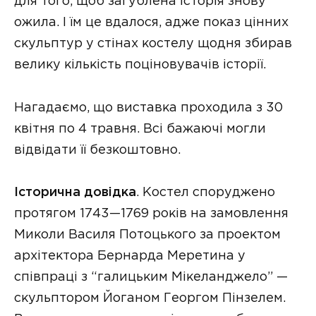
для того, щоб загублена історія знову
ожила. І їм це вдалося, адже показ цінних
скульптур у стінах костелу щодня збирав
велику кількість поціновувачів історії.
Нагадаємо, що виставка проходила з 30
квітня по 4 травня. Всі бажаючі могли
відвідати її безкоштовно.
Історична довідка
. Костел споруджено
протягом 1743—1769 років на замовлення
Миколи Василя Потоцького за проектом
архітектора Бернарда Меретина у
співпраці з “галицьким Мікеланджело” —
скульптором Йоганом Георгом Пінзелем.