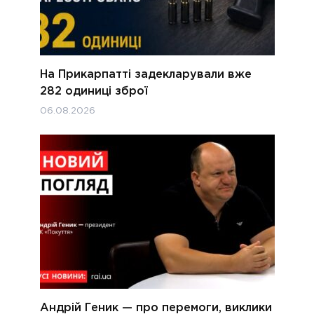
На Прикарпатті задекларували вже
282 одиниці зброї
06.08.2026
Андрій Геник — про перемоги, виклики