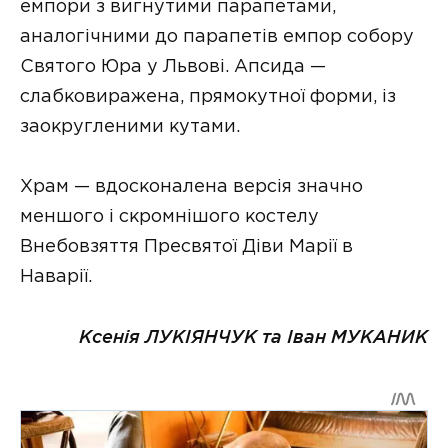
емпори з вигнутими парапетами,
аналогічними до парапетів емпор собору
Святого Юра у Львові. Апсида —
слабковиражена, прямокутної форми, із
заокругленими кутами.
Храм — вдосконалена версія значно
меншого і скромнішого костелу
Внебовзяття Пресвятої Діви Марії в
Наварії.
Ксенія ЛУКІЯНЧУК та Іван МУКАНИК