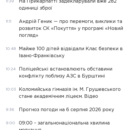
На Прикарпатті задекларували вже 282
11:39
одиниці зброї
Андрій Геник — про перемоги, виклики та
11:11
розвиток СК «Покуття» у програмі «Новий
погляд»
Майже 100 дітей відвідали Клас безпеки в
10:48
Івано-Франківську
Поліцейські встановлюють обставини
10:24
конфлікту поблизу АЗС в Бурштині
Коломийська гімназія ім. М. Грушевського
10:03
стане академічним ліцеєм. Відео
Прогноз погоди на 6 серпня 2026 року
9:36
09:00 – загальнонаціональна хвилина
9:00