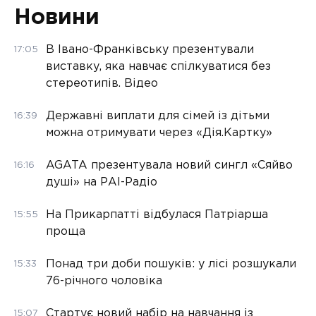
Новини
В Івано-Франківську презентували
17:05
виставку, яка навчає спілкуватися без
стереотипів. Відео
Державні виплати для сімей із дітьми
16:39
можна отримувати через «Дія.Картку»
AGATA презентувала новий сингл «Сяйво
16:16
душі» на РАІ-Радіо
На Прикарпатті відбулася Патріарша
15:55
проща
Понад три доби пошуків: у лісі розшукали
15:33
76-річного чоловіка
Стартує новий набір на навчання із
15:07