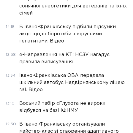
сонячної енергетики для ветеранів та їхніх
сімей
В Івано-Франківську підбили підсумки
14:18
акції щодо боротьби з вірусними
гепатитами. Відео
е-Направлення на КТ: НСЗУ нагадує
13:58
правила виписування
Івано-Франківська ОВА передала
13:34
шкільний автобус Надвірнянському ліцею
№1. Відео
Восьмий табір «Глухота не вирок»
13:10
відбувся на базі ІФНМУ
В Івано-Франківську організували
12:50
майстер-клас зі створення адаптивного