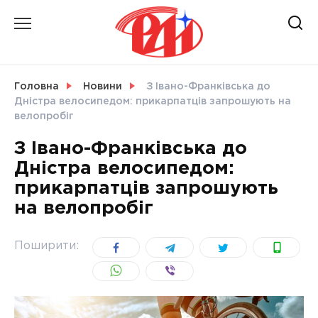
Skip
to
content
НОВИНИ
Головна
Новини
З Івано-Франківська до
Дністра велосипедом: прикарпатців запрошують на
СВІТ
велопробіг
З Івано-Франківська до
Дністра велосипедом:
прикарпатців запрошують
УКРАЇНА
на велопробіг
Поширити: