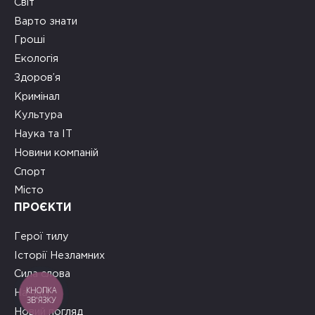
Світ
Варто знати
Гроші
Екологія
Здоров’я
Кримінал
Культура
Наука та ІТ
Новини компаній
Спорт
Місто
ПРОЄКТИ
Герої тилу
Історії Незламних
Сила слова
КНОПКА
На часі
ЗВ'ЯЗКУ
Новий погляд