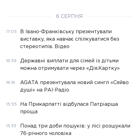
6 СЕРПНЯ
В Івано-Франківську презентували
17:05
виставку, яка навчає спілкуватися без
стереотипів. Відео
Державні виплати для сімей із дітьми
16:39
можна отримувати через «Дія.Картку»
AGATA презентувала новий сингл «Сяйво
16:16
душі» на РАІ-Радіо
На Прикарпатті відбулася Патріарша
15:55
проща
Понад три доби пошуків: у лісі розшукали
15:33
76-річного чоловіка