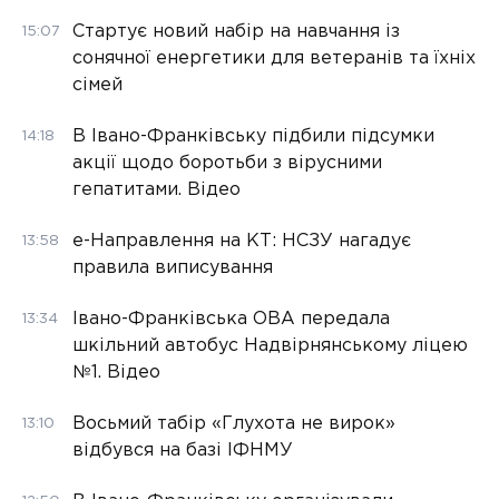
Стартує новий набір на навчання із
15:07
сонячної енергетики для ветеранів та їхніх
сімей
В Івано-Франківську підбили підсумки
14:18
акції щодо боротьби з вірусними
гепатитами. Відео
е-Направлення на КТ: НСЗУ нагадує
13:58
правила виписування
Івано-Франківська ОВА передала
13:34
шкільний автобус Надвірнянському ліцею
№1. Відео
Восьмий табір «Глухота не вирок»
13:10
відбувся на базі ІФНМУ