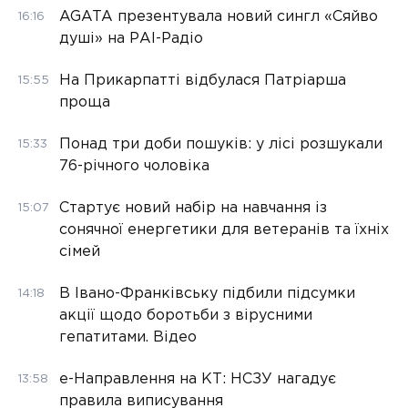
AGATA презентувала новий сингл «Сяйво
16:16
душі» на РАІ-Радіо
На Прикарпатті відбулася Патріарша
15:55
проща
Понад три доби пошуків: у лісі розшукали
15:33
76-річного чоловіка
Стартує новий набір на навчання із
15:07
сонячної енергетики для ветеранів та їхніх
сімей
В Івано-Франківську підбили підсумки
14:18
акції щодо боротьби з вірусними
гепатитами. Відео
е-Направлення на КТ: НСЗУ нагадує
13:58
правила виписування