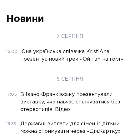
Новини
7 СЕРПНЯ
Юна українська співачка KristiAna
15:00
презентує новий трек «Ой там на горі»
6 СЕРПНЯ
В Івано-Франківську презентували
17:05
виставку, яка навчає спілкуватися без
стереотипів. Відео
Державні виплати для сімей із дітьми
16:39
можна отримувати через «Дія.Картку»