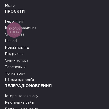
Місто
ПРОЄКТИ
Герої тилу
Історії Незламних
КНОПКА
ЗВ'ЯЗКУ
Сила слова
На часі
Новий погляд
Подружки
Смачні історії
Теревеньки
Точка зору
Школа здоров’я
ТЕЛЕРАДІОМОВЛЕННЯ
Історія телеканалу
Реклама на сайті