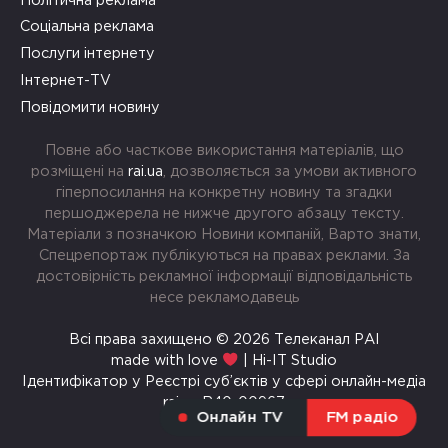
Політична реклама
Соціальна реклама
Послуги інтернету
Інтернет-TV
Повідомити новину
Повне або часткове використання матеріалів, що
розміщені на
rai.ua
, дозволяється за умови активного
гіперпосилання на конкретну новину та згадки
першоджерела не нижче другого абзацу тексту.
Матеріали з позначкою Новини компаній, Варто знати,
Спецрепортаж публікуються на правах реклами. За
достовірність рекламної інформації відповідальність
несе рекламодавець
Всі права захищено © 2026 Телеканал РАІ
made with love
| Hi-IT Studio
Ідентифікатор у Реєстрі суб’єктів у сфері онлайн-медіа
rai.ua R40-00967
Онлайн TV
FM радіо