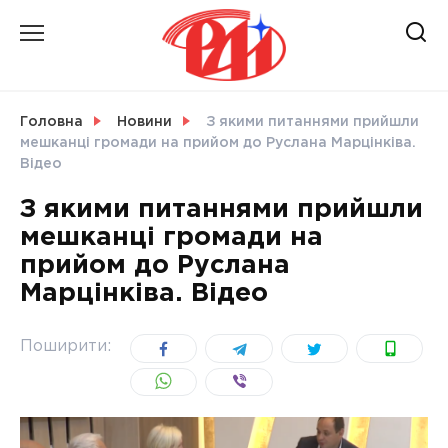
Skip
to
content
НОВИНИ
Головна
Новини
З якими питаннями прийшли
мешканці громади на прийом до Руслана Марцінківа.
СВІТ
Відео
З якими питаннями прийшли
мешканці громади на
прийом до Руслана
УКРАЇНА
Марцінківа. Відео
Поширити: