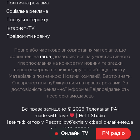
Політична реклама
Соціальна реклама
Послуги інтернету
Інтернет-TV
Повідомити новину
Повне або часткове використання матеріалів, що
розміщені на
rai.ua
, дозволяється за умови активного
гіперпосилання на конкретну новину та згадки
першоджерела не нижче другого абзацу тексту.
Матеріали з позначкою Новини компаній, Варто знати,
Спецрепортаж публікуються на правах реклами. За
достовірність рекламної інформації відповідальність
несе рекламодавець
Всі права захищено © 2026 Телеканал РАІ
made with love
| Hi-IT Studio
Ідентифікатор у Реєстрі суб’єктів у сфері онлайн-медіа
rai.ua R40-00967
Онлайн TV
FM радіо