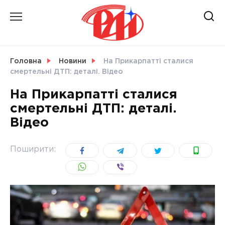
Skip
to
content
НОВИНИ
Головна
Новини
На Прикарпатті сталися
смертельні ДТП: деталі. Відео
СВІТ
На Прикарпатті сталися
смертельні ДТП: деталі.
Відео
УКРАЇНА
Поширити: