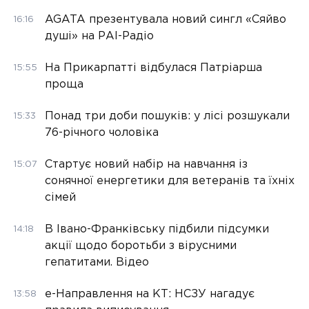
AGATA презентувала новий сингл «Сяйво
16:16
душі» на РАІ-Радіо
На Прикарпатті відбулася Патріарша
15:55
проща
Понад три доби пошуків: у лісі розшукали
15:33
76-річного чоловіка
Стартує новий набір на навчання із
15:07
сонячної енергетики для ветеранів та їхніх
сімей
В Івано-Франківську підбили підсумки
14:18
акції щодо боротьби з вірусними
гепатитами. Відео
е-Направлення на КТ: НСЗУ нагадує
13:58