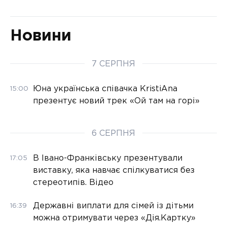
Новини
7 СЕРПНЯ
Юна українська співачка KristiAna
15:00
презентує новий трек «Ой там на горі»
6 СЕРПНЯ
В Івано-Франківську презентували
17:05
виставку, яка навчає спілкуватися без
стереотипів. Відео
Державні виплати для сімей із дітьми
16:39
можна отримувати через «Дія.Картку»