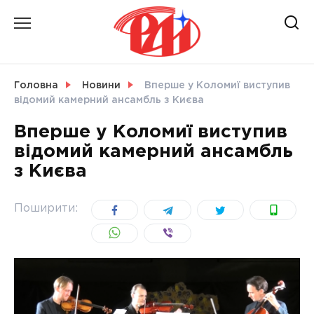
Skip
to
content
НОВИНИ
Головна
Новини
Вперше у Коломиї виступив
відомий камерний ансамбль з Києва
СВІТ
Вперше у Коломиї виступив
відомий камерний ансамбль
з Києва
УКРАЇНА
Поширити: