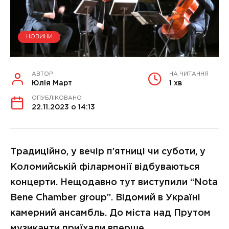
НОВИНИ
АВТОР
НА ЧИТАННЯ
Юлія Март
1 хв
ОПУБЛІКОВАНО
22.11.2023 о 14:13
Традиційно, у вечір п’ятниці чи суботи, у
Коломийській філармонії відбуваються
концерти. Нещодавно тут виступили “Nota
Bene Chamber group”. Відомий в Україні
камерний ансамбль. До міста над Прутом
музиканти приїхали вперше.