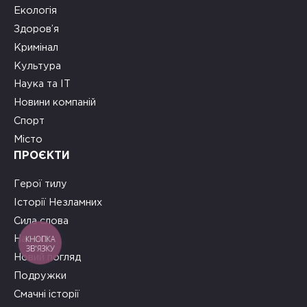
Екологія
Здоров’я
Кримінал
Культура
Наука та ІТ
Новини компаній
Спорт
Місто
ПРОЄКТИ
Герої тилу
Історії Незламних
Сила слова
КНОПКА
На часі
ЗВ'ЯЗКУ
Новий погляд
Подружки
Смачні історії