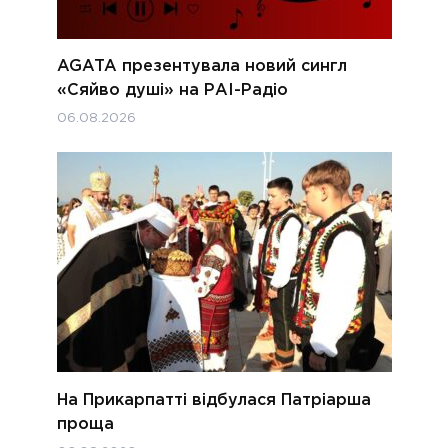
AGATA презентувала новий сингл
«Сяйво душі» на РАІ-Радіо
06.08.2026
На Прикарпатті відбулася Патріарша
проща