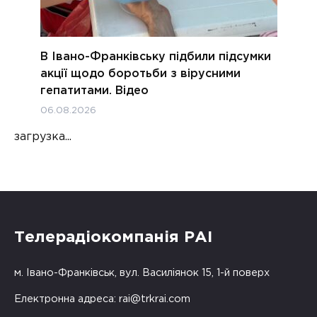
В Івано-Франківську підбили підсумки
акції щодо боротьби з вірусними
гепатитами. Відео
06.08.2026
загрузка...
Телерадіокомпанія РАІ
м. Івано-Франківськ, вул. Василіянок 15, 1-й поверх
Електронна адреса:
rai@trkrai.com