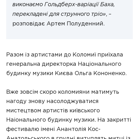
виконаємо Гольдберх-варіації Баха,
перекладені для струнного тріо»
, –
розповідає Артем Полуденний.
Разом із артистами до Коломиї приїхала
генеральна директорка Національного
будинку музики Києва Ольга Кононенко.
Вже зовсім скоро коломияни матимуть
нагоду знову насолоджуватися
мистецтвом артистів київського
Наіонального будинку музики. На закритті
фестивалю імені Анантолія Кос-
Анатольського в грудні витуплять митці із