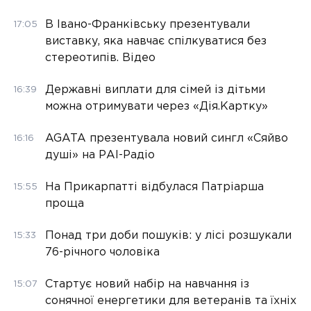
В Івано-Франківську презентували
17:05
виставку, яка навчає спілкуватися без
стереотипів. Відео
Державні виплати для сімей із дітьми
16:39
можна отримувати через «Дія.Картку»
AGATA презентувала новий сингл «Сяйво
16:16
душі» на РАІ-Радіо
На Прикарпатті відбулася Патріарша
15:55
проща
Понад три доби пошуків: у лісі розшукали
15:33
76-річного чоловіка
Стартує новий набір на навчання із
15:07
сонячної енергетики для ветеранів та їхніх