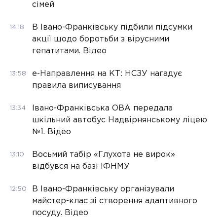
сімей
В Івано-Франківську підбили підсумки
14:18
акції щодо боротьби з вірусними
гепатитами. Відео
е-Направлення на КТ: НСЗУ нагадує
13:58
правила виписування
Івано-Франківська ОВА передала
13:34
шкільний автобус Надвірнянському ліцею
№1. Відео
Восьмий табір «Глухота не вирок»
13:10
відбувся на базі ІФНМУ
В Івано-Франківську організували
12:50
майстер-клас зі створення адаптивного
посуду. Відео