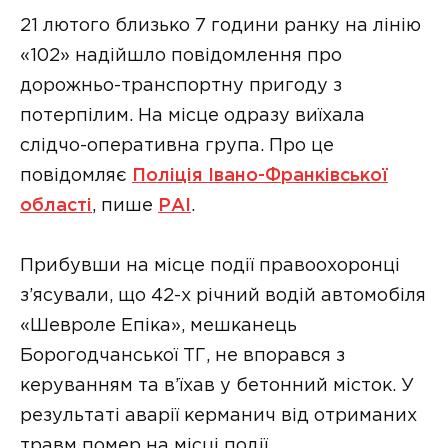
21 лютого близько 7 години ранку на лінію
«102» надійшло повідомлення про
дорожньо-транспортну пригоду з
потерпілим. На місце одразу виїхала
слідчо-оперативна група. Про це
повідомляє
Поліція Івано-Франківської
області
, пише
РАІ
.
Прибувши на місце події правоохоронці
з’ясували, що 42-х річний водій автомобіля
«Шевроле Епіка», мешканець
Борогодчанської ТГ, не впорався з
керуванням та в’їхав у бетонний місток. У
результаті аварії керманич від отриманих
травм помер на місці події.