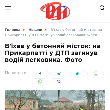
Skip
to
content
НОВИНИ
Головна
Новини
В’їхав у бетонний місток: на
Прикарпатті у ДТП загинув водій легковика. Фото
СВІТ
В’їхав у бетонний місток: на
Прикарпатті у ДТП загинув
водій легковика. Фото
УКРАЇНА
Поширити: