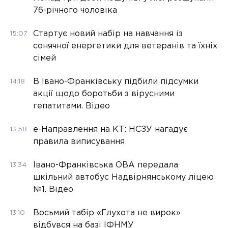
76-річного чоловіка
Стартує новий набір на навчання із
15:07
сонячної енергетики для ветеранів та їхніх
сімей
В Івано-Франківську підбили підсумки
14:18
акції щодо боротьби з вірусними
гепатитами. Відео
е-Направлення на КТ: НСЗУ нагадує
13:58
правила виписування
Івано-Франківська ОВА передала
13:34
шкільний автобус Надвірнянському ліцею
№1. Відео
Восьмий табір «Глухота не вирок»
13:10
відбувся на базі ІФНМУ