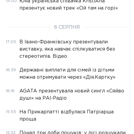
Юна українська співачка KristiAna
15:00
презентує новий трек «Ой там на горі»
6 СЕРПНЯ
В Івано-Франківську презентували
17:05
виставку, яка навчає спілкуватися без
стереотипів. Відео
Державні виплати для сімей із дітьми
16:39
можна отримувати через «Дія.Картку»
AGATA презентувала новий сингл «Сяйво
16:16
душі» на РАІ-Радіо
На Прикарпатті відбулася Патріарша
15:55
проща
Понад три доби пошуків: у лісі розшукали
15:33