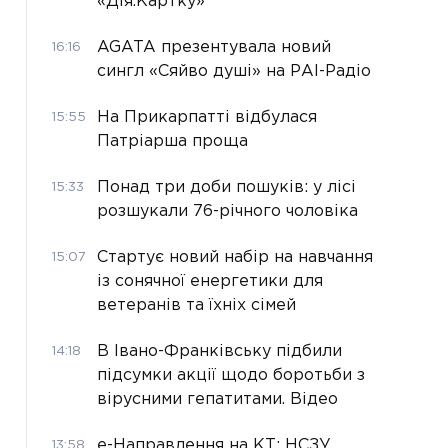
«Дія.Картку»
AGATA презентувала новий
16:16
сингл «Сяйво душі» на РАІ-Радіо
На Прикарпатті відбулася
15:55
Патріарша проща
Понад три доби пошуків: у лісі
15:33
розшукали 76-річного чоловіка
Стартує новий набір на навчання
15:07
із сонячної енергетики для
ветеранів та їхніх сімей
В Івано-Франківську підбили
14:18
підсумки акції щодо боротьби з
вірусними гепатитами. Відео
е-Направлення на КТ: НСЗУ
13:58