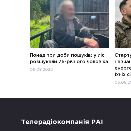
Понад три доби пошуків: у лісі
Старту
розшукали 76-річного чоловіка
навчан
енерге
06.08.2026
їхніх с
06.08.2
Телерадіокомпанія РАІ