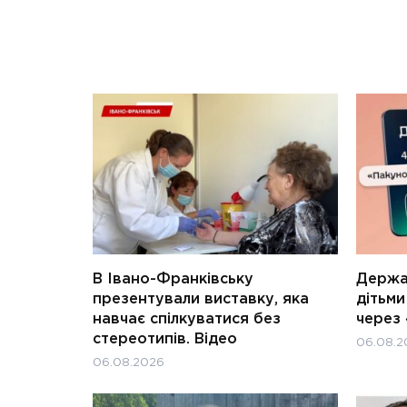
В Івано-Франківську
Держав
презентували виставку, яка
дітьм
навчає спілкуватися без
через 
стереотипів. Відео
06.08.2
06.08.2026