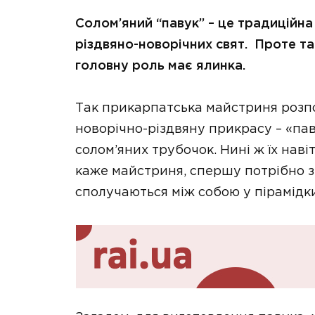
Солом’яний “павук” – це традиційна
різдвяно-новорічних свят. Проте та
головну роль має ялинка.
Так прикарпатська майстриня розп
новорічно-різдвяну прикрасу – «паву
солом’яних трубочок. Нині ж їх наві
каже майстриня, спершу потрібно з
сполучаються між собою у пірамідки