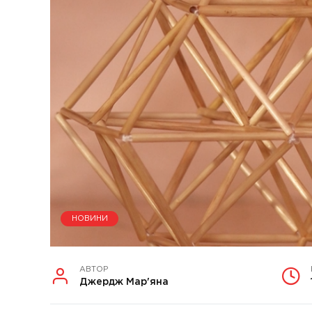
НОВИНИ
АВТОР
Джердж Мар'яна