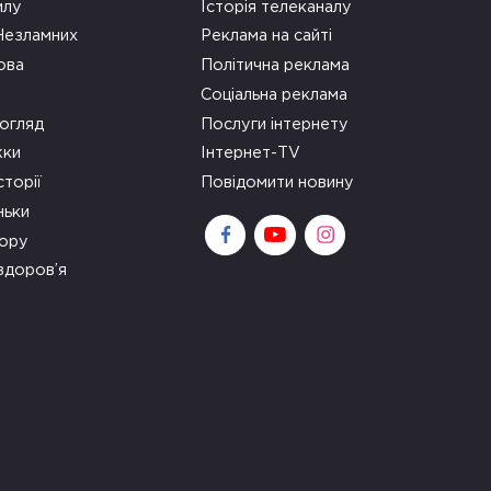
илу
Історія телеканалу
 Незламних
Реклама на сайті
ова
Політична реклама
Соціальна реклама
огляд
Послуги інтернету
ки
Інтернет-TV
сторії
Повідомити новину
ньки
зору
здоров’я