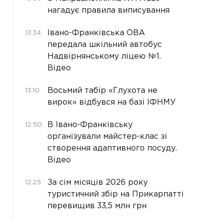
нагадує правила виписування
Івано-Франківська ОВА
13:34
передала шкільний автобус
Надвірнянському ліцею №1.
Відео
Восьмий табір «Глухота не
13:10
вирок» відбувся на базі ІФНМУ
В Івано-Франківську
12:50
організували майстер-клас зі
створення адаптивного посуду.
Відео
За сім місяців 2026 року
12:25
туристичний збір на Прикарпатті
перевищив 33,5 млн грн