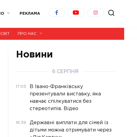
ІО
РЕКЛАМА
СВІТ
ПРО НАС
Новини
6 СЕРПНЯ
В Івано-Франківську
17:05
презентували виставку, яка
навчає спілкуватися без
стереотипів. Відео
Державні виплати для сімей із
16:39
дітьми можна отримувати через