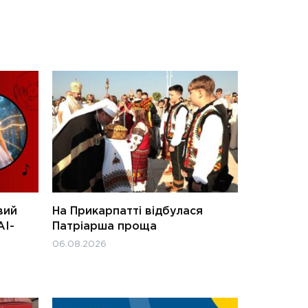
вий
На Прикарпатті відбулася
АІ-
Патріарша проща
06.08.2026