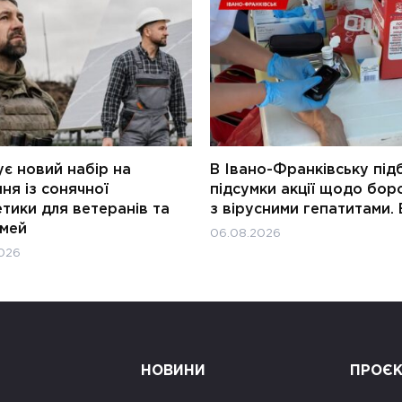
є новий набір на
В Івано-Франківську під
ня із сонячної
підсумки акції щодо бор
тики для ветеранів та
з вірусними гепатитами. 
імей
06.08.2026
026
НОВИНИ
ПРОЄ