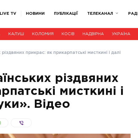
LIVE TV
НОВИНИ
ПУБЛІКАЦІЇ
ТЕЛЕКАНАЛ
РАД
А
КАЛУШ
КОЛОМИЯ
КОСІВ
НАДВІРНА
УКРАЇНА
різдвяних прикрас: як прикарпатські мисткині і далі
їнських різдвяних
рпатські мисткині і
уки». Відео