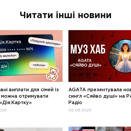
Читати інші новини
ні виплати для сімей із
AGATA презентувала но
и можна отримувати
сингл «Сяйво душі» на Р
«Дія.Картку»
Радіо
026
06.08.2026