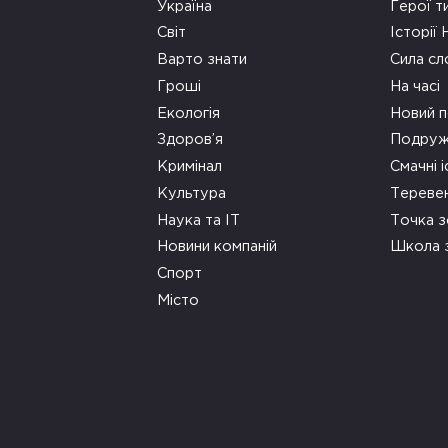
Україна
Герої т
Світ
Історії
Варто знати
Сила сл
Гроші
На часі
Екологія
Новий п
Здоров’я
Подруж
Кримінал
Смачні і
Культура
Тереве
Наука та ІТ
Точка 
Новини компаній
Школа 
Спорт
Місто