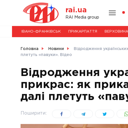
Skip
rai.ua
to
content
НОВИНИ
RAI Media group
ІВАНО-ФРАНКІВСЬК
ПРИКАРПАТТЯ
ВЕРХОВИН
СВІТ
Головна
Новини
Відродження українських 
плетуть «павуки». Відео
Відродження укра
УКРАЇНА
прикрас: як прика
далі плетуть «пав
Поширити: