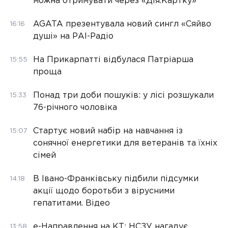
можна отримувати через «Дія.Картку»
AGATA презентувала новий сингл «Сяйво
16:16
душі» на РАІ-Радіо
На Прикарпатті відбулася Патріарша
15:55
проща
Понад три доби пошуків: у лісі розшукали
15:33
76-річного чоловіка
Стартує новий набір на навчання із
15:07
сонячної енергетики для ветеранів та їхніх
сімей
В Івано-Франківську підбили підсумки
14:18
акції щодо боротьби з вірусними
гепатитами. Відео
е-Направлення на КТ: НСЗУ нагадує
13:58