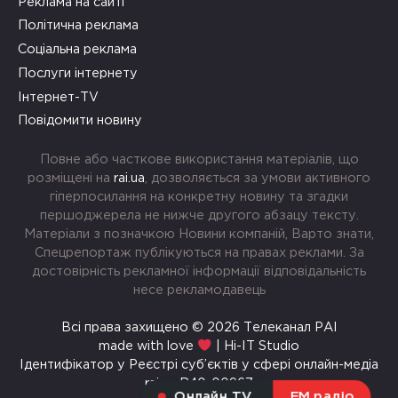
Реклама на сайті
Політична реклама
Соціальна реклама
Послуги інтернету
Інтернет-TV
Повідомити новину
Повне або часткове використання матеріалів, що
розміщені на
rai.ua
, дозволяється за умови активного
гіперпосилання на конкретну новину та згадки
першоджерела не нижче другого абзацу тексту.
Матеріали з позначкою Новини компаній, Варто знати,
Спецрепортаж публікуються на правах реклами. За
достовірність рекламної інформації відповідальність
несе рекламодавець
Всі права захищено © 2026 Телеканал РАІ
made with love
| Hi-IT Studio
Ідентифікатор у Реєстрі суб’єктів у сфері онлайн-медіа
rai.ua R40-00967
Онлайн TV
FM радіо