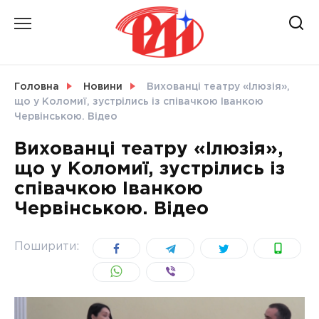
Skip
to
content
НОВИНИ
Головна
Новини
Вихованці театру «Ілюзія»,
що у Коломиї, зустрілись із співачкою Іванкою
СВІТ
Червінською. Відео
Вихованці театру «Ілюзія»,
що у Коломиї, зустрілись із
співачкою Іванкою
УКРАЇНА
Червінською. Відео
Поширити: