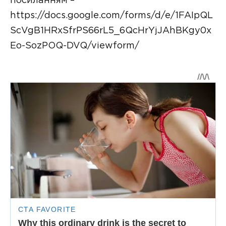
посиланням –
https://docs.google.com/forms/d/e/1FAIpQL
ScVgB1HRxSfrPS66rL5_6QcHrYjJAhBKgy0x
Eo-SozPOQ-DVQ/viewform/