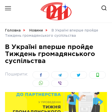
Skip
to
content
НОВИНИ
Головна
Новини
В Україні вперше пройде
Тиждень громадянського суспільства
СВІТ
В Україні вперше пройде
Тиждень громадянського
суспільства
УКРАЇНА
Поширити: