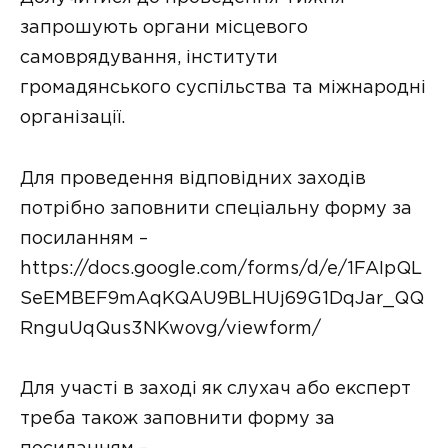
запрошують органи місцевого
самоврядування, інститути
громадянського суспільства та міжнародні
організації.
Для проведення відповідних заходів
потрібно заповнити спеціальну форму за
посиланням –
https://docs.google.com/forms/d/e/1FAIpQL
SeEMBEF9mAqKQAU9BLHUj69G1DqJar_QQ
RnguUqQus3NKwovg/viewform/
Для участі в заході як слухач або експерт
треба також заповнити форму за