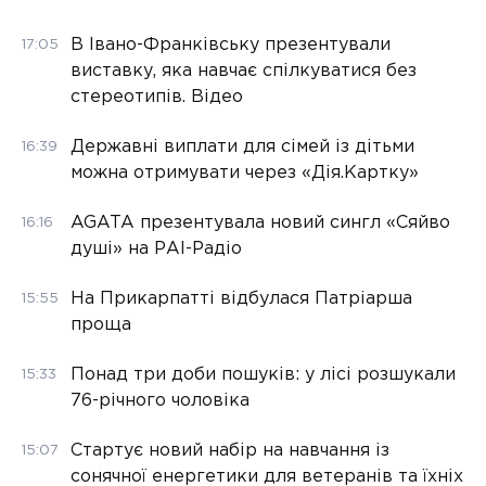
В Івано-Франківську презентували
17:05
виставку, яка навчає спілкуватися без
стереотипів. Відео
Державні виплати для сімей із дітьми
16:39
можна отримувати через «Дія.Картку»
AGATA презентувала новий сингл «Сяйво
16:16
душі» на РАІ-Радіо
На Прикарпатті відбулася Патріарша
15:55
проща
Понад три доби пошуків: у лісі розшукали
15:33
76-річного чоловіка
Стартує новий набір на навчання із
15:07
сонячної енергетики для ветеранів та їхніх