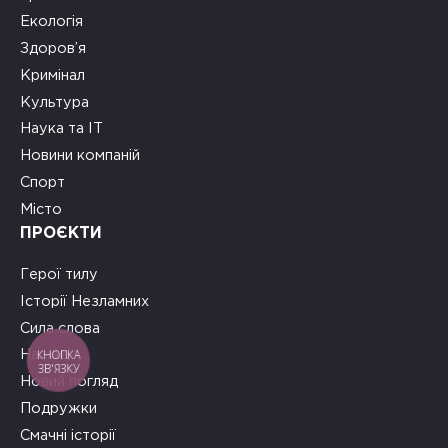
Екологія
Здоров’я
Кримінал
Культура
Наука та ІТ
Новини компаній
Спорт
Місто
ПРОЄКТИ
Герої тилу
Історії Незламних
Сила слова
КНОПКА
На часі
ЗВ'ЯЗКУ
Новий погляд
Подружки
Смачні історії