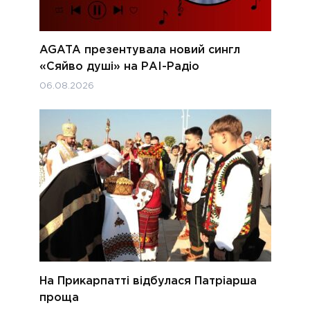
AGATA презентувала новий сингл
«Сяйво душі» на РАІ-Радіо
06.08.2026
На Прикарпатті відбулася Патріарша
проща