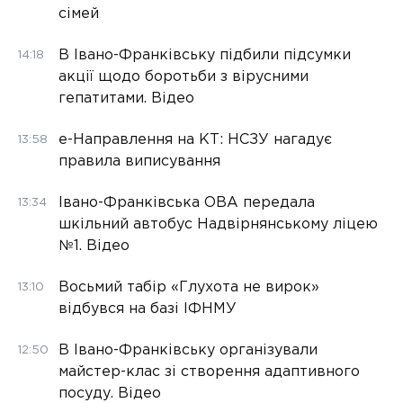
сімей
В Івано-Франківську підбили підсумки
14:18
акції щодо боротьби з вірусними
гепатитами. Відео
е-Направлення на КТ: НСЗУ нагадує
13:58
правила виписування
Івано-Франківська ОВА передала
13:34
шкільний автобус Надвірнянському ліцею
№1. Відео
Восьмий табір «Глухота не вирок»
13:10
відбувся на базі ІФНМУ
В Івано-Франківську організували
12:50
майстер-клас зі створення адаптивного
посуду. Відео