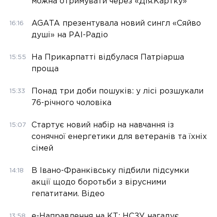
можна отримувати через «Дія.Картку»
AGATA презентувала новий сингл «Сяйво
16:16
душі» на РАІ-Радіо
На Прикарпатті відбулася Патріарша
15:55
проща
Понад три доби пошуків: у лісі розшукали
15:33
76-річного чоловіка
Стартує новий набір на навчання із
15:07
сонячної енергетики для ветеранів та їхніх
сімей
В Івано-Франківську підбили підсумки
14:18
акції щодо боротьби з вірусними
гепатитами. Відео
е-Направлення на КТ: НСЗУ нагадує
13:58