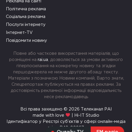
Реклама на сайті
Політична реклама
Соціальна реклама
Послуги інтернету
Інтернет-TV
Повідомити новину
Повне або часткове використання матеріалів, що
розміщені на
rai.ua
, дозволяється за умови активного
гіперпосилання на конкретну новину та згадки
першоджерела не нижче другого абзацу тексту.
Матеріали з позначкою Новини компаній, Варто знати,
Спецрепортаж публікуються на правах реклами. За
достовірність рекламної інформації відповідальність
несе рекламодавець
Всі права захищено © 2026 Телеканал РАІ
made with love
| Hi-IT Studio
Ідентифікатор у Реєстрі суб’єктів у сфері онлайн-медіа
rai.ua R40-00967