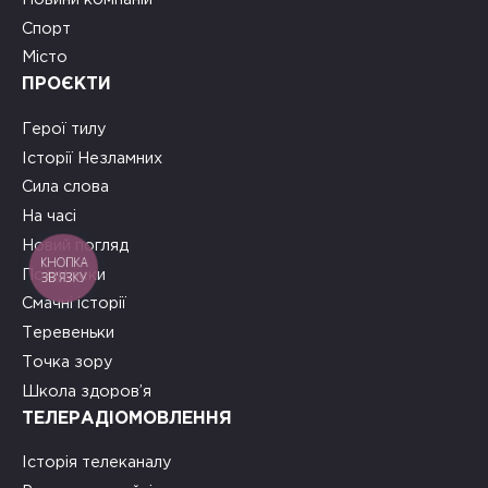
Спорт
Місто
ПРОЄКТИ
Герої тилу
Історії Незламних
Сила слова
На часі
Новий погляд
КНОПКА
Подружки
ЗВ'ЯЗКУ
Смачні історії
Теревеньки
Точка зору
Школа здоров’я
ТЕЛЕРАДІОМОВЛЕННЯ
Історія телеканалу