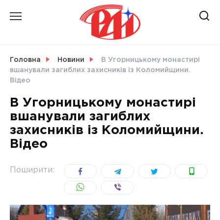
Skip
to
content
НОВИНИ
Головна
Новини
В Угорницькому монастирі
вшанували загиблих захисників із Коломийщини.
СВІТ
Відео
В Угорницькому монастирі
вшанували загиблих
захисників із Коломийщини.
УКРАЇНА
Відео
Поширити: