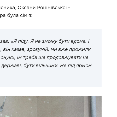
сника, Оксани Рошнівської –
а була сім’я:
азав: «Я піду. Я не зможу бути вдома. І
, він казав, зрозумій, ми вже прожили
і онуки, їм треба ще продовжувати це
й державі, бути вільними. Не під ярмом