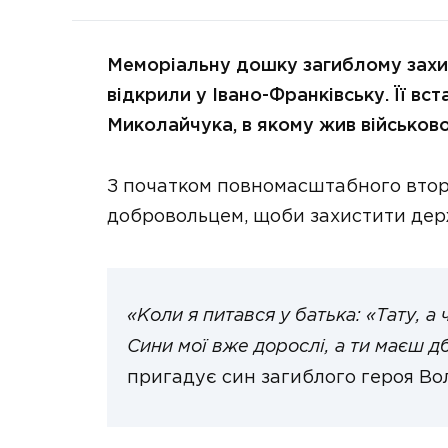
Меморіальну дошку загиблому зах
відкрили у Івано-Франківську. Її вс
Миколайчука, в якому жив військов
З початком повномасштабного втор
добровольцем, щоби захистити дер
«Коли я питався у батька: «Тату, а ч
Сини мої вже дорослі, а ти маєш дб
пригадує син загиблого героя В