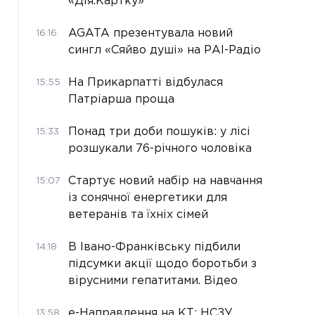
«Дія.Картку»
AGATA презентувала новий
16:16
сингл «Сяйво душі» на РАІ-Радіо
На Прикарпатті відбулася
15:55
Патріарша проща
Понад три доби пошуків: у лісі
15:33
розшукали 76-річного чоловіка
Стартує новий набір на навчання
15:07
із сонячної енергетики для
ветеранів та їхніх сімей
В Івано-Франківську підбили
14:18
підсумки акції щодо боротьби з
вірусними гепатитами. Відео
е-Направлення на КТ: НСЗУ
13:58