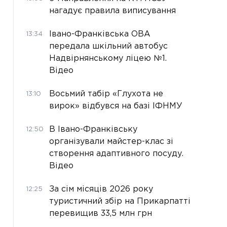
нагадує правила виписування
Івано-Франківська ОВА
13:34
передала шкільний автобус
Надвірнянському ліцею №1.
Відео
Восьмий табір «Глухота не
13:10
вирок» відбувся на базі ІФНМУ
В Івано-Франківську
12:50
організували майстер-клас зі
створення адаптивного посуду.
Відео
За сім місяців 2026 року
12:25
туристичний збір на Прикарпатті
перевищив 33,5 млн грн