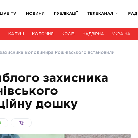
LIVE TV
НОВИНИ
ПУБЛІКАЦІЇ
ТЕЛЕКАНАЛ
РАД
А
КАЛУШ
КОЛОМИЯ
КОСІВ
НАДВІРНА
УКРАЇНА
о захисника Володимира Рошнівського встановили
иблого захисника
івського
ційну дошку