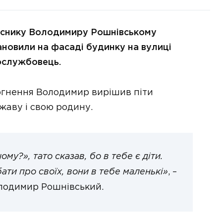
иснику Володимиру Рошнівському
тановили на фасаді будинку на вулиці
ослужбовець.
гнення Володимир вирішив піти
жаву і свою родину.
ому?», тато сказав, бо в тебе є діти.
ати про своїх, вони в тебе маленькі»
, –
олодимир Рошнівський.