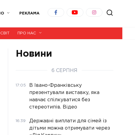
ІО
РЕКЛАМА
СВІТ
ПРО НАС
Новини
6 СЕРПНЯ
В Івано-Франківську
17:05
презентували виставку, яка
навчає спілкуватися без
стереотипів. Відео
Державні виплати для сімей із
16:39
дітьми можна отримувати через