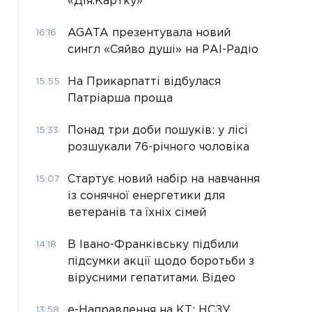
«Дія.Картку»
AGATA презентувала новий
16:16
сингл «Сяйво душі» на РАІ-Радіо
На Прикарпатті відбулася
15:55
Патріарша проща
Понад три доби пошуків: у лісі
15:33
розшукали 76-річного чоловіка
Стартує новий набір на навчання
15:07
із сонячної енергетики для
ветеранів та їхніх сімей
В Івано-Франківську підбили
14:18
підсумки акції щодо боротьби з
вірусними гепатитами. Відео
е-Направлення на КТ: НСЗУ
13:58