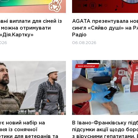
ні виплати для сімей із
AGATA презентувала но
и можна отримувати
сингл «Сяйво душі» на Р
«Дія.Картку»
Радіо
026
06.08.2026
є новий набір на
В Івано-Франківську під
ня із сонячної
підсумки акції щодо бор
тики для ветеранів та
з вірусними гепатитами. 