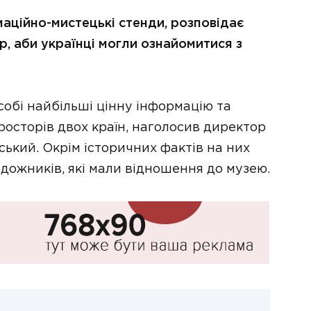
маційно-мистецькі стенди, розповідає
 аби українці могли ознайомитися з
 собі найбільші цінну інформацію та
росторів двох країн, наголосив директор
кий. Окрім історичних фактів на них
дожників, які мали відношення до музею.