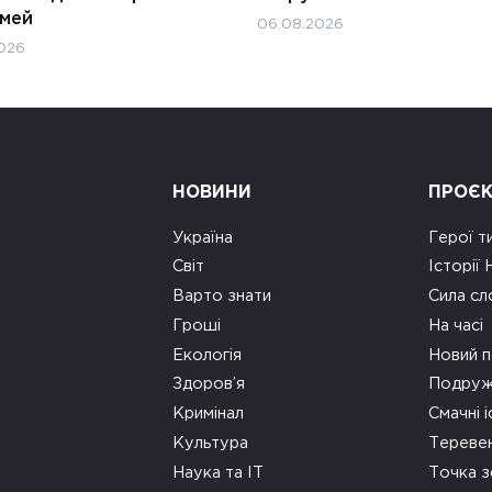
імей
06.08.2026
026
НОВИНИ
ПРОЄ
Україна
Герої т
Світ
Історії
Варто знати
Сила сл
Гроші
На часі
Екологія
Новий п
Здоров’я
Подруж
Кримінал
Смачні і
Культура
Тереве
Наука та ІТ
Точка 