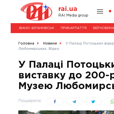
Skip
rai.ua
to
content
НОВИНИ
RAI Media group
ІВАНО-ФРАНКІВСЬК
ПРИКАРПАТТЯ
ВЕРХОВИН
СВІТ
Головна
Новини
У Палаці Потоцьких відк
Любомирських. Відео
У Палаці Потоцьк
УКРАЇНА
виставку до 200-
Музею Любомирсь
Поширити: