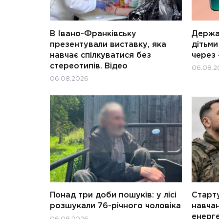
В Івано-Франківську
Держав
презентували виставку, яка
дітьм
навчає спілкуватися без
через 
стереотипів. Відео
06.08.2
06.08.2026
Понад три доби пошуків: у лісі
Старту
розшукали 76-річного чоловіка
навчан
енерге