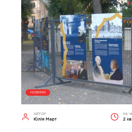
НОВИНИ
АВТОР
НА Ч
Юлія Март
2 хв