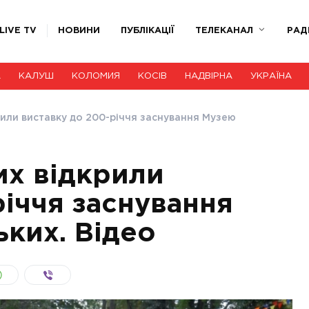
LIVE TV
НОВИНИ
ПУБЛІКАЦІЇ
ТЕЛЕКАНАЛ
РАД
А
КАЛУШ
КОЛОМИЯ
КОСІВ
НАДВІРНА
УКРАЇНА
рили виставку до 200-річчя заснування Музею
их відкрили
річчя заснування
ких. Відео