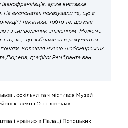
 іванофранківців, адже виставка
. На експонатах показували те, що є
лекції і тематики, тобто те, що має
ією і з символічним значенням. Можемо
ки історію, що зображена в документах,
кспонати. Колекція музею Любомирських
та Дюрера, графіки Рембранта ван
вові, оскільки там містився Музей
йної колекції Оссолінеуму.
цтва і країни» в Палаці Потоцьких