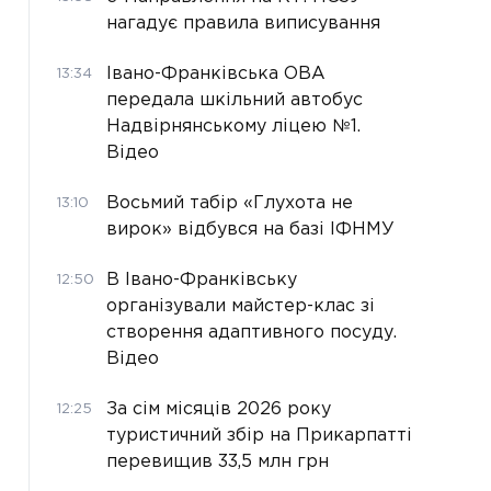
нагадує правила виписування
Івано-Франківська ОВА
13:34
передала шкільний автобус
Надвірнянському ліцею №1.
Відео
Восьмий табір «Глухота не
13:10
вирок» відбувся на базі ІФНМУ
В Івано-Франківську
12:50
організували майстер-клас зі
створення адаптивного посуду.
Відео
За сім місяців 2026 року
12:25
туристичний збір на Прикарпатті
перевищив 33,5 млн грн