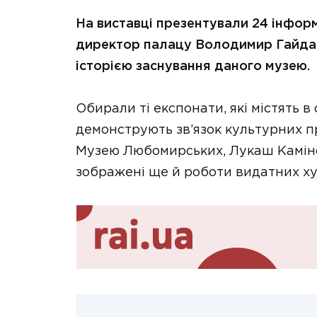
На виставці презентували 24 інфор
директор палацу Володимир Гайдар,
історією заснування даного музею.
Обирали ті експонати, які містять в
демонструють зв’язок культурних п
Музею Любомирських, Лукаш Камінсь
зображені ще й роботи видатних ху