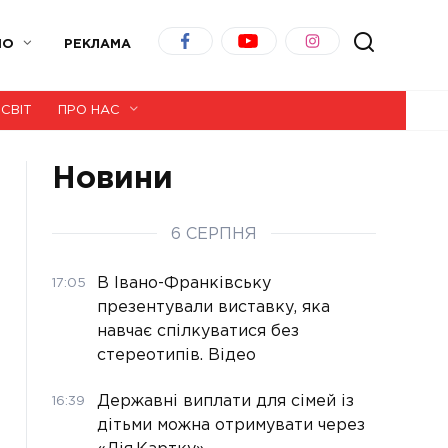
ІО
РЕКЛАМА
СВІТ
ПРО НАС
Новини
6 СЕРПНЯ
В Івано-Франківську
17:05
презентували виставку, яка
навчає спілкуватися без
стереотипів. Відео
Державні виплати для сімей із
16:39
дітьми можна отримувати через