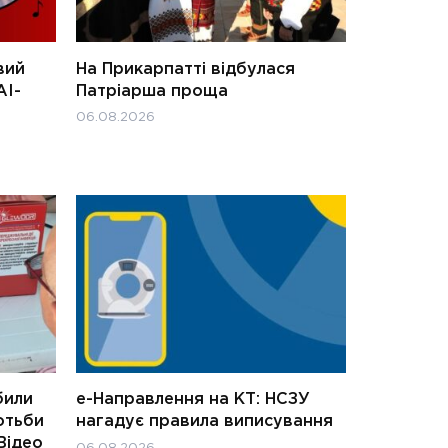
вий
На Прикарпатті відбулася
АІ-
Патріарша проща
06.08.2026
били
е-Направлення на КТ: НСЗУ
отьби
нагадує правила виписування
Відео