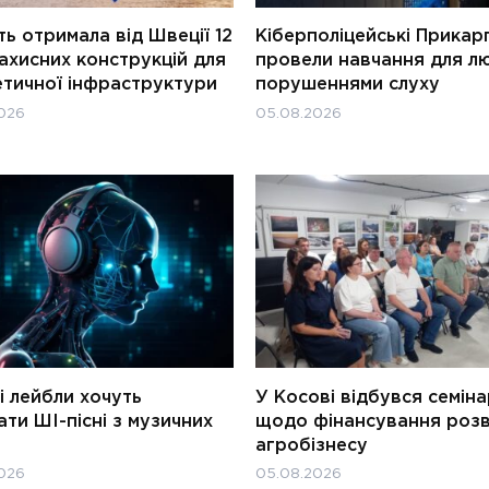
ь отримала від Швеції 12
Кіберполіцейські Прикар
ахисних конструкцій для
провели навчання для л
етичної інфраструктури
порушеннями слуху
026
05.08.2026
і лейбли хочуть
У Косові відбувся семін
ти ШІ-пісні з музичних
щодо фінансування роз
агробізнесу
026
05.08.2026