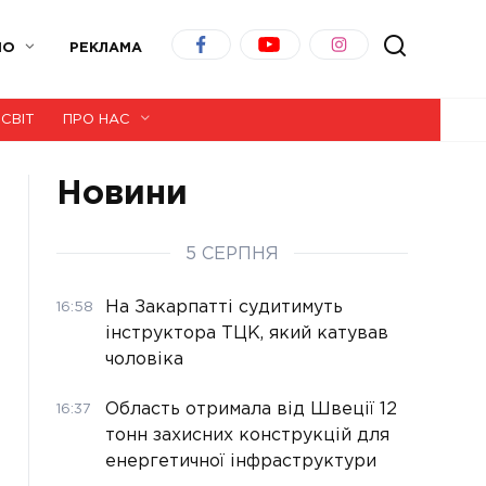
ІО
РЕКЛАМА
СВІТ
ПРО НАС
Новини
5 СЕРПНЯ
На Закарпатті судитимуть
16:58
інструктора ТЦК, який катував
чоловіка
Область отримала від Швеції 12
16:37
тонн захисних конструкцій для
енергетичної інфраструктури