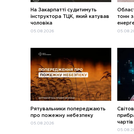
На Закарпатті судитимуть
Област
інструктора ТЦК, який катував
тонн з
чоловіка
енерг
05.08.2026
05.08.2
Рятувальники попереджають
Світов
про пожежну небезпеку
прибра
чартів
05.08.2026
05.08.2