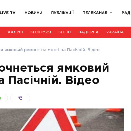
LIVE TV
НОВИНИ
ПУБЛІКАЦІЇ
ТЕЛЕКАНАЛ
РАД
А
КАЛУШ
КОЛОМИЯ
КОСІВ
НАДВІРНА
УКРАЇНА
ся ямковий ремонт на мості на Пасічній. Відео
почнеться ямковий
а Пасічній. Відео