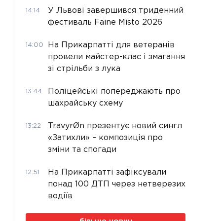
У Львові завершився триденний
14:14
фестиваль Faine Misto 2026
На Прикарпатті для ветеранів
14:00
провели майстер-клас і змагання
зі стрільби з лука
Поліцейські попереджають про
13:44
шахрайську схему
TravyrØn презентує новий сингл
13:22
«Затихли» – композиція про
зміни та спогади
На Прикарпатті зафіксували
12:51
понад 100 ДТП через нетверезих
водіїв