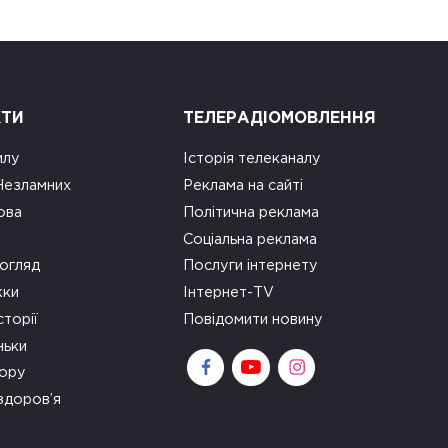
КТИ
ТЕЛЕРАДІОМОВЛЕННЯ
илу
Історія телеканалу
 Незламних
Реклама на сайті
ова
Політична реклама
Соціальна реклама
огляд
Послуги інтернету
ки
Інтернет-TV
сторії
Повідомити новину
ньки
зору
здоров’я