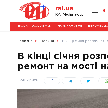
Skip
rai.ua
to
content
НОВИНИ
RAI Media group
ІВАНО-ФРАНКІВСЬК
ПРИКАРПАТТЯ
ВЕРХОВИН
СВІТ
Головна
Новини
В кінці січня розпочнеть
В кінці січня роз
ремонт на мості н
УКРАЇНА
Поширити: