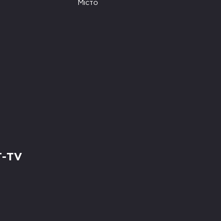
Місто
Т-TV