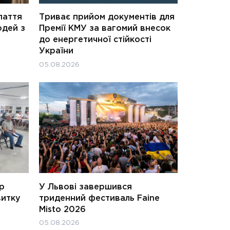
паття
Триває прийом документів для
юдей з
Премії КМУ за вагомий внесок
до енергетичної стійкості
України
05.08.2026
ар
У Львові завершився
витку
триденний фестиваль Faine
Misto 2026
05.08.2026