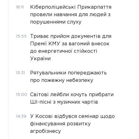
Кіберполіцейські Прикарпаття
16:11
провели навчання для людей з
порушеннями слуху
Триває прийом документів для
15:55
Премії КМУ за вагомий внесок
до енергетичної стійкості
України
Рятувальники попереджають
15:31
про пожежну небезпеку
Світові лейбли хочуть прибрати
15:00
ШІ-пісні з музичних чартів
У Косові відбувся семінар щодо
14:39
фінансування розвитку
агробізнесу