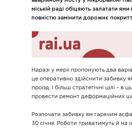
аварійному мосту у мікрорайоні Па
міській раді обіцяють залатати ями
повністю замінити дорожнє покритт
Наразі у мерії пропонують два варі
це оперативно здійснити забивку 
проїзд. І більш стратегічні цілі – в
провести ремонт деформаційних шв
Розпочати забивку ям гарячим асф
30 січня. Роботи триватимуть й на 