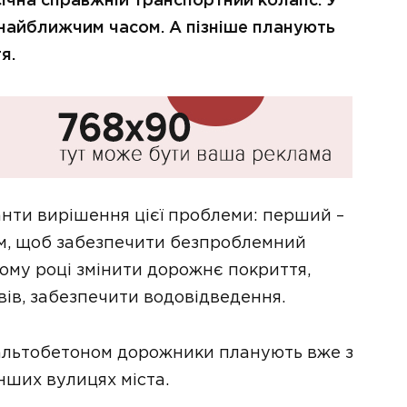
січна справжній транспортний колапс. У
 найближчим часом. А пізніше планують
я.
анти вирішення цієї проблеми: перший –
ям, щоб забезпечити безпроблемний
 цьому році змінити дорожнє покриття,
ів, забезпечити водовідведення.
альтобетоном дорожники планують вже з
інших вулицях міста.