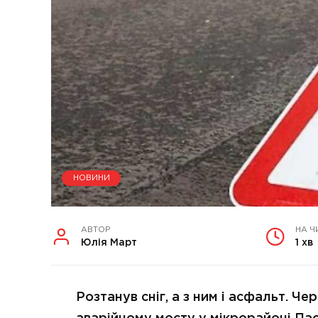
НОВИНИ
АВТОР
НА Ч
Юлія Март
1 хв
Розтанув сніг, а з ним і асфальт. Че