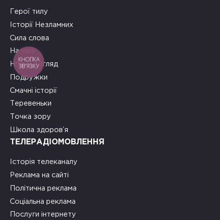
Герої тилу
Історії Незламних
Сила слова
На часі
КНОПКА
Новий погляд
ЗВ'ЯЗКУ
Подружки
Смачні історії
Теревеньки
Точка зору
Школа здоров’я
ТЕЛЕРАДІОМОВЛЕННЯ
Історія телеканалу
Реклама на сайті
Політична реклама
Соціальна реклама
Послуги інтернету