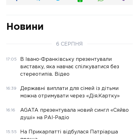
Новини
6 СЕРПНЯ
В Івано-Франківську презентували
17:05
виставку, яка навчає спілкуватися без
стереотипів. Відео
Державні виплати для сімей із дітьми
16:39
можна отримувати через «Дія.Картку»
AGATA презентувала новий сингл «Сяйво
16:16
душі» на РАІ-Радіо
На Прикарпатті відбулася Патріарша
15:55