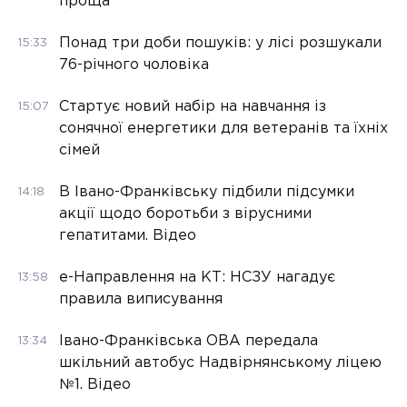
проща
Понад три доби пошуків: у лісі розшукали
15:33
76-річного чоловіка
Стартує новий набір на навчання із
15:07
сонячної енергетики для ветеранів та їхніх
сімей
В Івано-Франківську підбили підсумки
14:18
акції щодо боротьби з вірусними
гепатитами. Відео
е-Направлення на КТ: НСЗУ нагадує
13:58
правила виписування
Івано-Франківська ОВА передала
13:34
шкільний автобус Надвірнянському ліцею
№1. Відео