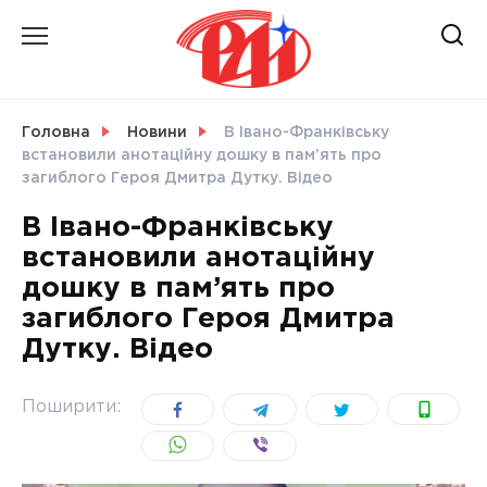
Skip
to
content
НОВИНИ
Головна
Новини
В Івано-Франківську
встановили анотаційну дошку в пам’ять про
СВІТ
загиблого Героя Дмитра Дутку. Відео
В Івано-Франківську
встановили анотаційну
дошку в пам’ять про
УКРАЇНА
загиблого Героя Дмитра
Дутку. Відео
Поширити: