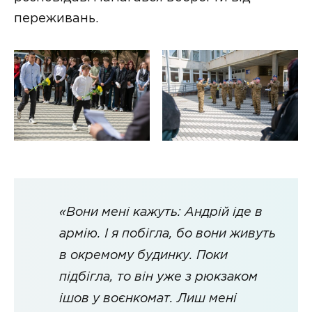
переживань.
«Вони мені кажуть: Андрій іде в
армію. І я побігла, бо вони живуть
в окремому будинку. Поки
підбігла, то він уже з рюкзаком
ішов у воєнкомат. Лиш мені