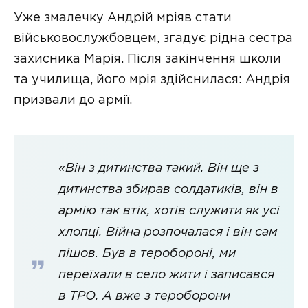
Уже змалечку Андрій мріяв стати
військовослужбовцем, згадує рідна сестра
захисника Марія. Після закінчення школи
та училища, його мрія здійснилася: Андрія
призвали до армії.
«Він з дитинства такий. Він ще з
дитинства збирав солдатиків, він в
армію так втік, хотів служити як усі
хлопці. Війна розпочалася і він сам
пішов. Був в теробороні, ми
переїхали в село жити і записався
в ТРО. А вже з тероборони