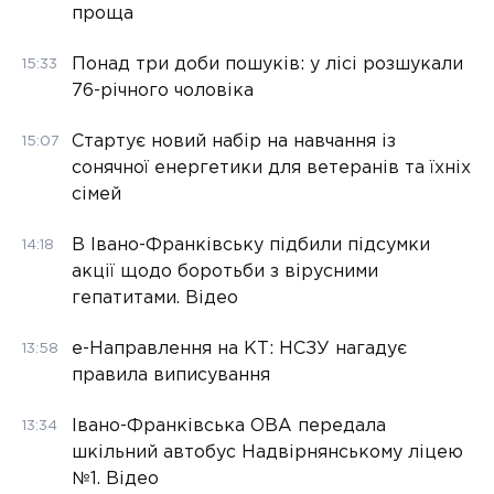
проща
Понад три доби пошуків: у лісі розшукали
15:33
76-річного чоловіка
Стартує новий набір на навчання із
15:07
сонячної енергетики для ветеранів та їхніх
сімей
В Івано-Франківську підбили підсумки
14:18
акції щодо боротьби з вірусними
гепатитами. Відео
е-Направлення на КТ: НСЗУ нагадує
13:58
правила виписування
Івано-Франківська ОВА передала
13:34
шкільний автобус Надвірнянському ліцею
№1. Відео