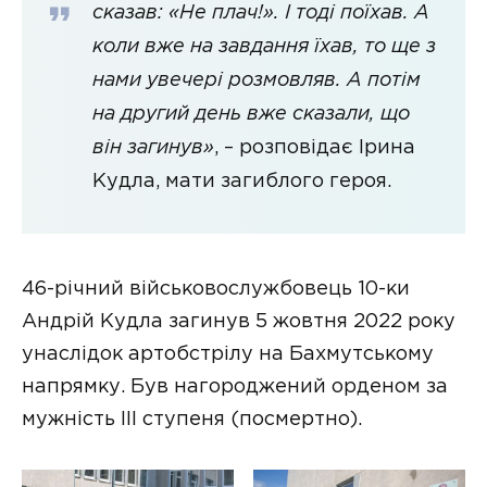
сказав: «Не плач!». І тоді поїхав. А
коли вже на завдання їхав, то ще з
нами увечері розмовляв. А потім
на другий день вже сказали, що
він загинув»
, – розповідає Ірина
Кудла, мати загиблого героя.
46-річний військовослужбовець 10-ки
Андрій Кудла загинув 5 жовтня 2022 року
унаслідок артобстрілу на Бахмутському
напрямку. Був нагороджений орденом за
мужність ІІІ ступеня (посмертно).