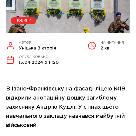
НОВИНИ
АВТОР
НА ЧИТАННЯ
Уніцька Вікторія
2 хв
ОПУБЛІКОВАНО
15.04.2024 о 11:20
В Івано-Франківську на фасаді ліцею №19
відкрили анотаційну дошку загиблому
захиснику Андрію Кудлі. У стінах цього
навчального закладу навчався майбутній
військовий.