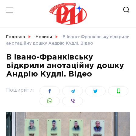
Skip
to
content
НОВИНИ
Головна
Новини
В Івано-Франківську відкрили
анотаційну дошку Андрію Кудлі. Відео
СВІТ
В Івано-Франківську
відкрили анотаційну дошку
Андрію Кудлі. Відео
УКРАЇНА
Поширити: