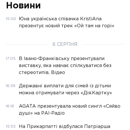
Новини
Юна українська співачка KristiAna
15:00
презентує новий трек «Ой там на горі»
6 СЕРПНЯ
В Івано-Франківську презентували
17:05
виставку, яка навчає спілкуватися без
стереотипів. Відео
Державні виплати для сімей із дітьми
16:39
можна отримувати через «Дія.Картку»
AGATA презентувала новий сингл «Сяйво
16:16
душі» на РАІ-Радіо
На Прикарпатті відбулася Патріарша
15:55