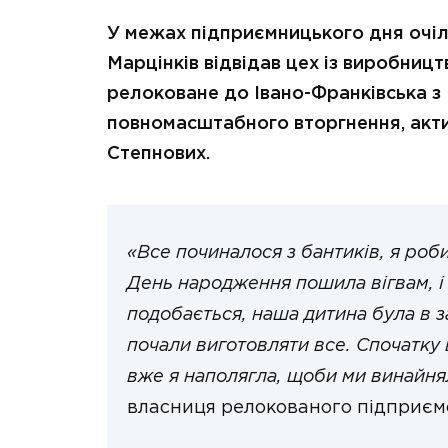
У межах підприємницького дня очіл
Марцінків відвідав цех із виробниц
релоковане до Івано-Франківська з
повномасштабного вторгнення, акти
Степнових.
«Все починалося з бантиків, я роби
День народження пошила вігвам, і 
подобається, наша дитина була в за
почали виготовляти все. Спочатку в
вже я наполягла, щоби ми винайнял
власниця релокованого підприєм