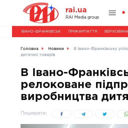
Skip
rai.ua
to
content
НОВИНИ
RAI Media group
ІВАНО-ФРАНКІВСЬК
ПРИКАРПАТТЯ
ВЕРХОВИН
СВІТ
Головна
Новини
В Івано-Франківську усп
дитячих товарів
В Івано-Франківс
УКРАЇНА
релоковане підпр
виробництва дитя
Поширити: