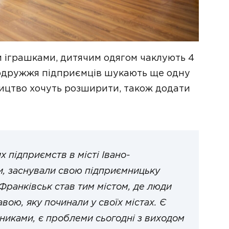
и іграшками, дитячим одягом чаклують 4
подружжя підприємців шукають ще одну
ицтво хочуть розширити, також додати
 підприємств в місті Івано-
и, заснували свою підприємницьку
-Франківськ став тим містом, де люди
ою, яку починали у своїх містах. Є
вниками, є проблеми сьогодні з виходом