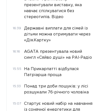
презентували виставку, яка
навчає спілкуватися без
стереотипів. Відео
Державні виплати для сімей із
16:39
дітьми можна отримувати через
«Дія.Картку»
AGATA презентувала новий
16:16
сингл «Сяйво душі» на РАІ-Радіо
На Прикарпатті відбулася
15:55
Патріарша проща
Понад три доби пошуків: у лісі
15:33
розшукали 76-річного чоловіка
Стартує новий набір на навчання
15:07
із сонячної енергетики для