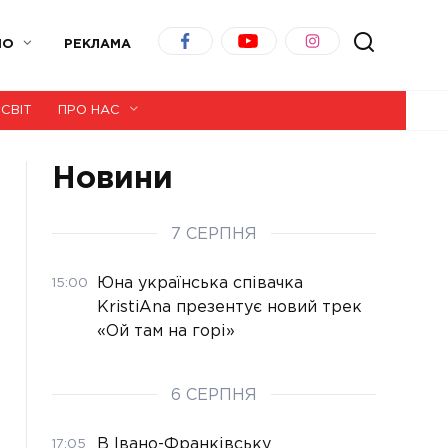
ІО
РЕКЛАМА
СВІТ
ПРО НАС
Новини
7 СЕРПНЯ
Юна українська співачка
15:00
KristiAna презентує новий трек
«Ой там на горі»
6 СЕРПНЯ
В Івано-Франківську
17:05