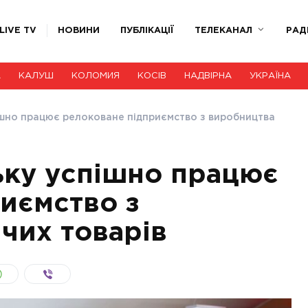
LIVE TV
НОВИНИ
ПУБЛІКАЦІЇ
ТЕЛЕКАНАЛ
РАД
А
КАЛУШ
КОЛОМИЯ
КОСІВ
НАДВІРНА
УКРАЇНА
ішно працює релоковане підприємство з виробництва
ьку успішно працює
иємство з
чих товарів