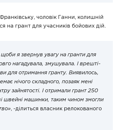
ранківську, чоловік Ганни, колишній
я на грант для учасників бойових дій.
 щоби я звернув увагу на гранти для
овго нагадувала, змушувала. І врешті-
ви для отримання гранту. Виявилось,
немає нічого складного, позаяк мені
тру зайнятості. І отримали грант 250
ві швейні машинки, таким чином змогли
тво»
, -ділиться власник релокованого