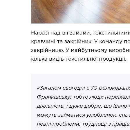
Наразі над вігвамами, текстильним
кравчині та закрійник. У команду 
закрійницю. У майбутньому виробн
кілька видів текстильної продукції.
«Загалом сьогодні є 79 релокованих
Франківську, тобто люди переїхал
діяльність, і дуже добре, що Івано
можуть займатися улюбленою справ
певні проблеми, труднощі з праці