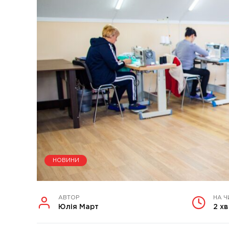
НОВИНИ
АВТОР
НА Ч
Юлія Март
2 хв