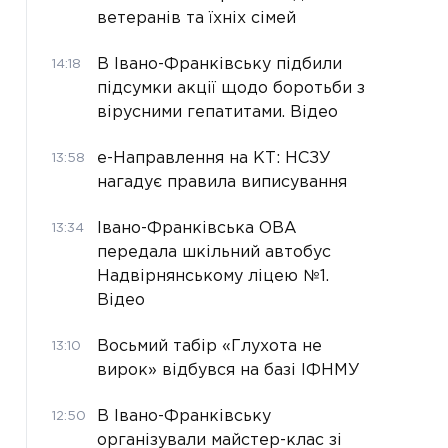
ветеранів та їхніх сімей
В Івано-Франківську підбили
14:18
підсумки акції щодо боротьби з
вірусними гепатитами. Відео
е-Направлення на КТ: НСЗУ
13:58
нагадує правила виписування
Івано-Франківська ОВА
13:34
передала шкільний автобус
Надвірнянському ліцею №1.
Відео
Восьмий табір «Глухота не
13:10
вирок» відбувся на базі ІФНМУ
В Івано-Франківську
12:50
організували майстер-клас зі