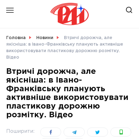
Skip
to
content
НОВИНИ
Головна
Новини
Втричі дорожча, але
якісніша: в Івано-Франківську планують активніше
СВІТ
використовувати пластикову дорожню розмітку.
Відео
Втричі дорожча, але
якісніша: в Івано-
УКРАЇНА
Франківську планують
активніше використовувати
пластикову дорожню
розмітку. Відео
Поширити: