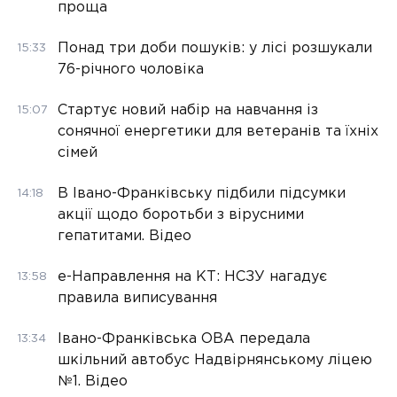
проща
Понад три доби пошуків: у лісі розшукали
15:33
76-річного чоловіка
Стартує новий набір на навчання із
15:07
сонячної енергетики для ветеранів та їхніх
сімей
В Івано-Франківську підбили підсумки
14:18
акції щодо боротьби з вірусними
гепатитами. Відео
е-Направлення на КТ: НСЗУ нагадує
13:58
правила виписування
Івано-Франківська ОВА передала
13:34
шкільний автобус Надвірнянському ліцею
№1. Відео