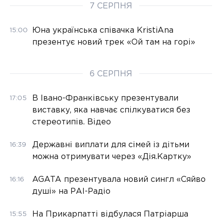
7 СЕРПНЯ
Юна українська співачка KristiAna
15:00
презентує новий трек «Ой там на горі»
6 СЕРПНЯ
В Івано-Франківську презентували
17:05
виставку, яка навчає спілкуватися без
стереотипів. Відео
Державні виплати для сімей із дітьми
16:39
можна отримувати через «Дія.Картку»
AGATA презентувала новий сингл «Сяйво
16:16
душі» на РАІ-Радіо
На Прикарпатті відбулася Патріарша
15:55