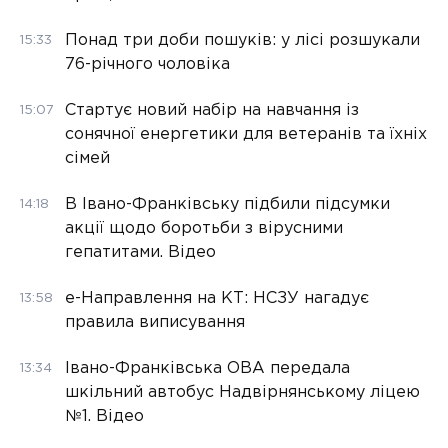
Понад три доби пошуків: у лісі розшукали
15:33
76-річного чоловіка
Стартує новий набір на навчання із
15:07
сонячної енергетики для ветеранів та їхніх
сімей
В Івано-Франківську підбили підсумки
14:18
акції щодо боротьби з вірусними
гепатитами. Відео
е-Направлення на КТ: НСЗУ нагадує
13:58
правила виписування
Івано-Франківська ОВА передала
13:34
шкільний автобус Надвірнянському ліцею
№1. Відео