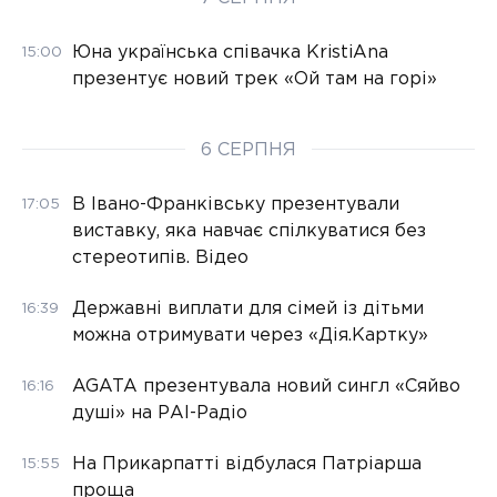
Юна українська співачка KristiAna
15:00
презентує новий трек «Ой там на горі»
6 СЕРПНЯ
В Івано-Франківську презентували
17:05
виставку, яка навчає спілкуватися без
стереотипів. Відео
Державні виплати для сімей із дітьми
16:39
можна отримувати через «Дія.Картку»
AGATA презентувала новий сингл «Сяйво
16:16
душі» на РАІ-Радіо
На Прикарпатті відбулася Патріарша
15:55
проща