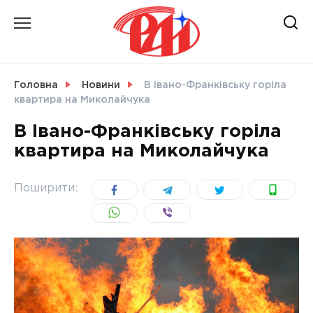
Skip
to
content
НОВИНИ
Головна
Новини
В Івано-Франківську горіла
квартира на Миколайчука
СВІТ
В Івано-Франківську горіла
квартира на Миколайчука
УКРАЇНА
Поширити: