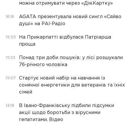
можна отримувати через «Дія.Картку»
AGATA презентувала новий сингл «Сяйво
16:16
душі» на РАІ-Радіо
На Прикарпатті відбулася Патріарша
15:55
проща
Понад три доби пошуків: у лісі розшукали
15:33
76-річного чоловіка
Стартує новий набір на навчання із
15:07
сонячної енергетики для ветеранів та їхніх
сімей
В Івано-Франківську підбили підсумки
14:18
акції щодо боротьби з вірусними
гепатитами. Відео