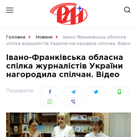
Skip
to
content
НОВИНИ
Головна
Новини
Івано-Франківська обласна
спілка журналістів України нагородила спілчан. Відео
СВІТ
Івано-Франківська обласна
спілка журналістів України
нагородила спілчан. Відео
УКРАЇНА
Поширити: