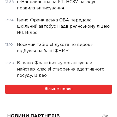
е-Направлення на КТ: НСЗУ нагадує
13:58
правила виписування
Івано-Франківська ОВА передала
13:34
шкільний автобус Надвірнянському ліцею
№1. Відео
Восьмий табір «Глухота не вирок»
13:10
відбувся на базі ІФНМУ
В Івано-Франківську організували
12:50
майстер-клас зі створення адаптивного
посуду. Відео
більше новин