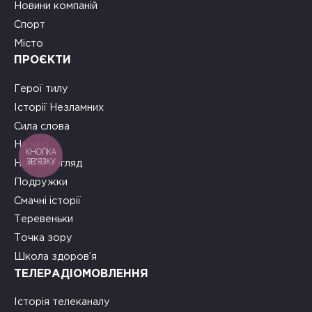
Новини компаній
Спорт
Місто
ПРОЄКТИ
Герої тилу
Історії Незламних
Сила слова
На часі
КНОПКА
ЗВ'ЯЗКУ
Новий погляд
Подружки
Смачні історії
Теревеньки
Точка зору
Школа здоров’я
ТЕЛЕРАДІОМОВЛЕННЯ
Історія телеканалу