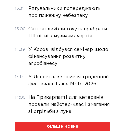
Рятувальники попереджають
15:31
про пожежну небезпеку
Світові лейбли хочуть прибрати
15:00
ШІ-пісні з музичних чартів
У Косові відбувся семінар щодо
14:39
фінансування розвитку
агробізнесу
У Львові завершився триденний
14:14
фестиваль Faine Misto 2026
На Прикарпатті для ветеранів
14:00
провели майстер-клас і змагання
зі стрільби з лука
більше новин