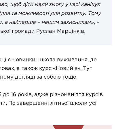
иво, щоб діти мали змогу у часі канікул
вілля та можливості для розвитку. Тому
гу, а найперше – нашим захисникам»
, –
ької громади Руслан Марцінків.
оці є новинки: школа виживання, де
овах, а також курс «Новий я». Тут
ьному догляді за собою тощо.
 до 16 років, адже різноманіття курсів
упи. По завершенні літньої школи усі