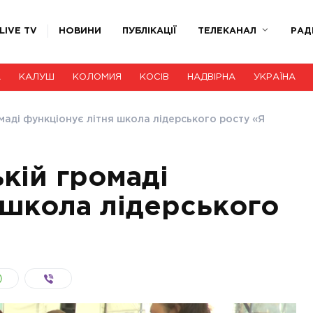
LIVE TV
НОВИНИ
ПУБЛІКАЦІЇ
ТЕЛЕКАНАЛ
РАД
А
КАЛУШ
КОЛОМИЯ
КОСІВ
НАДВІРНА
УКРАЇНА
маді функціонує літня школа лідерського росту «Я
кій громаді
 школа лідерського