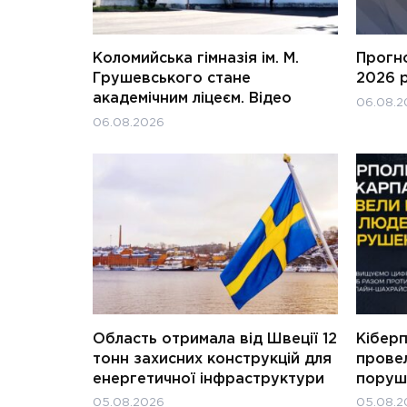
Коломийська гімназія ім. М.
Прогн
Грушевського стане
2026 
академічним ліцеєм. Відео
06.08.2
06.08.2026
Область отримала від Швеції 12
Кіберп
тонн захисних конструкцій для
прове
енергетичної інфраструктури
поруш
05.08.2026
05.08.2