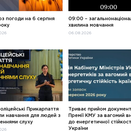
оз погоди на 6 серпня
09:00 – загальнонаціона
року
хвилина мовчання
026
06.08.2026
оліцейські Прикарпаття
Триває прийом документ
ли навчання для людей з
Премії КМУ за вагомий в
еннями слуху
до енергетичної стійкост
України
026