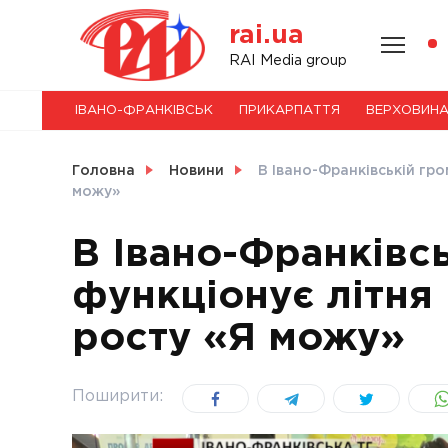
Skip
rai.ua
to
content
НОВИНИ
RAI Media group
ІВАНО-ФРАНКІВСЬК
ПРИКАРПАТТЯ
ВЕРХОВИН
СВІТ
Головна
Новини
В Івано-Франківській гро
можу»
В Івано-Франківсь
УКРАЇНА
функціонує літня
росту «Я можу»
Поширити: