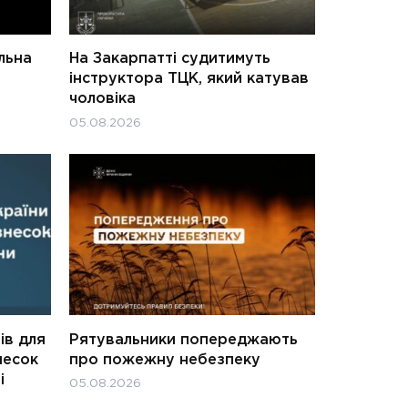
льна
На Закарпатті судитимуть
інструктора ТЦК, який катував
чоловіка
05.08.2026
ів для
Рятувальники попереджають
несок
про пожежну небезпеку
і
05.08.2026