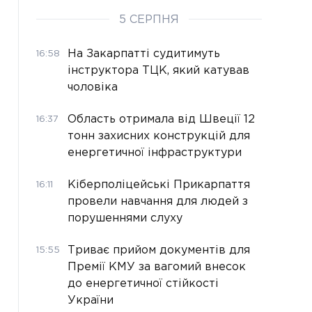
5 СЕРПНЯ
На Закарпатті судитимуть
16:58
інструктора ТЦК, який катував
чоловіка
Область отримала від Швеції 12
16:37
тонн захисних конструкцій для
енергетичної інфраструктури
Кіберполіцейські Прикарпаття
16:11
провели навчання для людей з
порушеннями слуху
Триває прийом документів для
15:55
Премії КМУ за вагомий внесок
до енергетичної стійкості
України