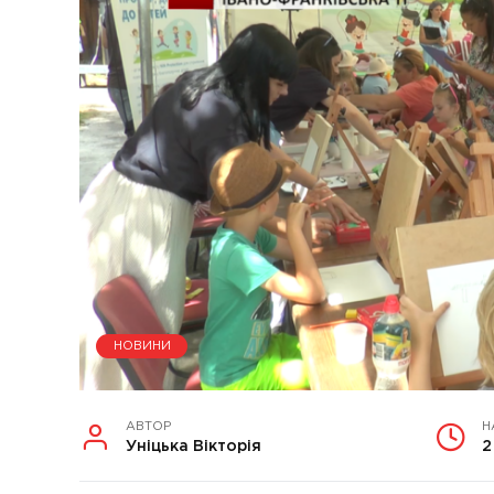
НОВИНИ
АВТОР
Н
Уніцька Вікторія
2