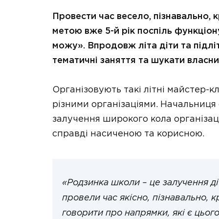
Провести час весело, пізнавально, к
метою вже 5-й рік поспіль функціон
можу». Впродовж літа діти та підлі
тематичні заняття та шукати власни
Організовують такі літні майстер-к
різними організаціями. Начальниця
залучення широкого кола організа
справді насиченою та корисною.
«Родзинка школи – це залучення ді
провели час якісно, пізнавально, 
говорити про напрямки, які є цьог