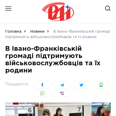
Skip
to
content
НОВИНИ
Головна
Новини
В Івано-Франківській громаді
підтримують військовослужбовців та їх родини
СВІТ
В Івано-Франківській
громаді підтримують
військовослужбовців та їх
родини
УКРАЇНА
Поширити: