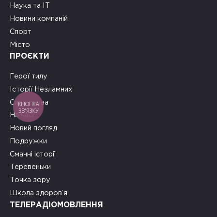
Наука та ІТ
Новини компаній
Спорт
Місто
ПРОЄКТИ
Герої тилу
Історії Незламних
Сила слова
КНОПКА
ЗВ'ЯЗКУ
На часі
Новий погляд
Подружки
Смачні історії
Теревеньки
Точка зору
Школа здоров’я
ТЕЛЕРАДІОМОВЛЕННЯ