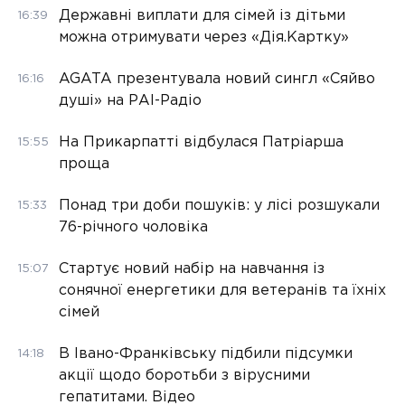
Державні виплати для сімей із дітьми
16:39
можна отримувати через «Дія.Картку»
AGATA презентувала новий сингл «Сяйво
16:16
душі» на РАІ-Радіо
На Прикарпатті відбулася Патріарша
15:55
проща
Понад три доби пошуків: у лісі розшукали
15:33
76-річного чоловіка
Стартує новий набір на навчання із
15:07
сонячної енергетики для ветеранів та їхніх
сімей
В Івано-Франківську підбили підсумки
14:18
акції щодо боротьби з вірусними
гепатитами. Відео