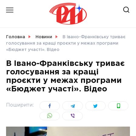
Skip
to
content
НОВИНИ
Головна
Новини
В Івано-Франківську триває
голосування за кращі проєкти у межах програми
СВІТ
«Бюджет участі». Відео
В Івано-Франківську триває
голосування за кращі
проєкти у межах програми
УКРАЇНА
«Бюджет участі». Відео
Поширити: