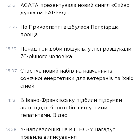
AGATA презентувала новий сингл «Сяйво
16:16
душі» на РАІ-Радіо
На Прикарпатті відбулася Патріарша
15:55
проща
Понад три доби пошуків: у лісі розшукали
15:33
76-річного чоловіка
Стартує новий набір на навчання із
15:07
сонячної енергетики для ветеранів та їхніх
сімей
В Івано-Франківську підбили підсумки
14:18
акції щодо боротьби з вірусними
гепатитами. Відео
е-Направлення на КТ: НСЗУ нагадує
13:58
правила виписування