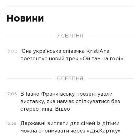
Новини
7 СЕРПНЯ
Юна українська співачка KristiAna
15:00
презентує новий трек «Ой там на горі»
6 СЕРПНЯ
В Івано-Франківську презентували
17:05
виставку, яка навчає спілкуватися без
стереотипів. Відео
Державні виплати для сімей із дітьми
16:39
можна отримувати через «Дія.Картку»