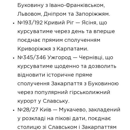
Буковину з Івано-Франківськом,
Львовом, Дніпром та Запоріжжям.
№193/192 Кривий Ріг — Ясіня, що
курсуватиме через день та вперше
поєднає прямим сполученням
Криворіжжя з Карпатами.
№345/346 Ужгород — Чернівці, що
курсуватиме щоденно та дозволить
відновити історичне пряме
сполучення Закарпаття з Буковиною
через популярний гірськолижний
курорт у Славську.
№28/27 Київ — Мукачево, закладений
у розкладі на пікові дати, поєднає
столицю зі Славськом і Закарпаттям