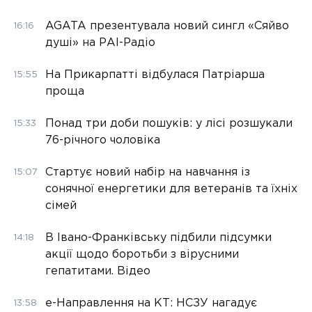
AGATA презентувала новий сингл «Сяйво
16:16
душі» на РАІ-Радіо
На Прикарпатті відбулася Патріарша
15:55
проща
Понад три доби пошуків: у лісі розшукали
15:33
76-річного чоловіка
Стартує новий набір на навчання із
15:07
сонячної енергетики для ветеранів та їхніх
сімей
В Івано-Франківську підбили підсумки
14:18
акції щодо боротьби з вірусними
гепатитами. Відео
е-Направлення на КТ: НСЗУ нагадує
13:58