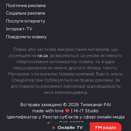
Політична реклама
Соціальна реклама
Послуги інтернету
Інтернет-TV
Повідомити новину
Повне або часткове використання матеріалів, що
розміщені на
rai.ua
, дозволяється за умови активного
гіперпосилання на конкретну новину та згадки
першоджерела не нижче другого абзацу тексту.
Матеріали з позначкою Новини компаній, Варто знати,
Спецрепортаж публікуються на правах реклами. За
достовірність рекламної інформації відповідальність
несе рекламодавець
Всі права захищено © 2026 Телеканал РАІ
made with love
| Hi-IT Studio
Ідентифікатор у Реєстрі суб’єктів у сфері онлайн-медіа
rai.ua R40-00967
Онлайн TV
FM радіо