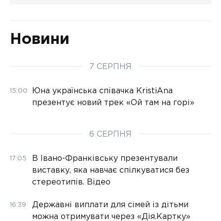
Новини
7 СЕРПНЯ
Юна українська співачка KristiAna
15:00
презентує новий трек «Ой там на горі»
6 СЕРПНЯ
В Івано-Франківську презентували
17:05
виставку, яка навчає спілкуватися без
стереотипів. Відео
Державні виплати для сімей із дітьми
16:39
можна отримувати через «Дія.Картку»