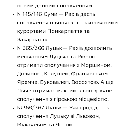
новим денним сполученням.
№145/146 Суми — Рахів дасть
сполучення півночі з гірськолижними
курортами Прикарпаття та
Закарпаття.
№365/366 Луцьк — Рахів дозволить
мешканцям Луцька та Рівного
отримати сполучення з Моршином,
Долиною, Калушем, Франківськом,
Яремче, Буковелем, Ворохтою. А ще
Львів отримає максимально зручне
сполучення з гірською місцевістю.
№368/367 Луцьк — Ужгород дасть
сполучення Луцьку зі Львовом,
Мукачевом та Чопом.