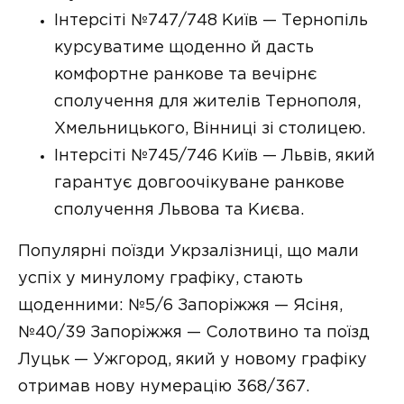
Інтерсіті №747/748 Київ — Тернопіль
курсуватиме щоденно й дасть
комфортне ранкове та вечірнє
сполучення для жителів Тернополя,
Хмельницького, Вінниці зі столицею.
Інтерсіті №745/746 Київ — Львів, який
гарантує довгоочікуване ранкове
сполучення Львова та Києва.
Популярні поїзди Укрзалізниці, що мали
успіх у минулому графіку, стають
щоденними: №5/6 Запоріжжя — Ясіня,
№40/39 Запоріжжя — Солотвино та поїзд
Луцьк — Ужгород, який у новому графіку
отримав нову нумерацію 368/367.