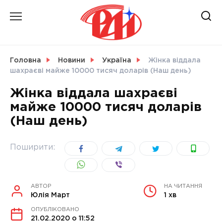
Skip
to
content
НОВИНИ
Головна
Новини
Україна
Жінка віддала
шахраєві майже 10000 тисяч доларів (Наш день)
СВІТ
Жінка віддала шахраєві
майже 10000 тисяч доларів
(Наш день)
УКРАЇНА
Поширити:
АВТОР
НА ЧИТАННЯ
Юлія Март
1 хв
ОПУБЛІКОВАНО
21.02.2020 о 11:52