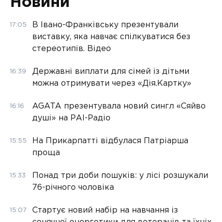
Новини
В Івано-Франківську презентували
17:05
виставку, яка навчає спілкуватися без
стереотипів. Відео
Державні виплати для сімей із дітьми
16:39
можна отримувати через «Дія.Картку»
AGATA презентувала новий сингл «Сяйво
16:16
душі» на РАІ-Радіо
На Прикарпатті відбулася Патріарша
15:55
проща
Понад три доби пошуків: у лісі розшукали
15:33
76-річного чоловіка
Стартує новий набір на навчання із
15:07