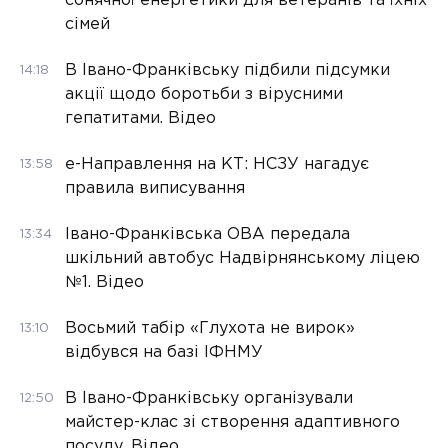
сонячної енергетики для ветеранів та їхніх
сімей
В Івано-Франківську підбили підсумки
14:18
акції щодо боротьби з вірусними
гепатитами. Відео
е-Направлення на КТ: НСЗУ нагадує
13:58
правила виписування
Івано-Франківська ОВА передала
13:34
шкільний автобус Надвірнянському ліцею
№1. Відео
Восьмий табір «Глухота не вирок»
13:10
відбувся на базі ІФНМУ
В Івано-Франківську організували
12:50
майстер-клас зі створення адаптивного
посуду. Відео