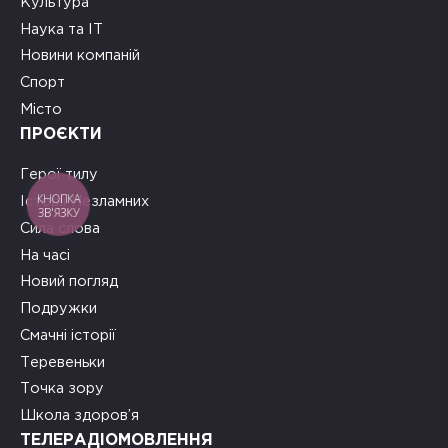
Культура
Наука та ІТ
Новини компаній
Спорт
Місто
ПРОЄКТИ
Герої тилу
КНОПКА
Історії Незламних
ЗВ'ЯЗКУ
Сила слова
На часі
Новий погляд
Подружки
Смачні історії
Теревеньки
Точка зору
Школа здоров’я
ТЕЛЕРАДІОМОВЛЕННЯ