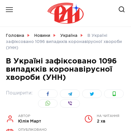
Skip
to
content
НОВИНИ
Головна
Новини
Україна
В Україні
зафіксовано 1096 випадкків коронавірусної хвороби
СВІТ
(УНН)
В Україні зафіксовано 1096
випадкків коронавірусної
хвороби (УНН)
УКРАЇНА
Поширити:
АВТОР
НА ЧИТАННЯ
Юлія Март
2 хв
ОПУБЛІКОВАНО