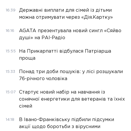
Державні виплати для сімей із дітьми
16:39
можна отримувати через «Дія.Картку»
AGATA презентувала новий сингл «Сяйво
16:16
душі» на РАІ-Радіо
На Прикарпатті відбулася Патріарша
15:55
проща
Понад три доби пошуків: у лісі розшукали
15:33
76-річного чоловіка
Стартує новий набір на навчання із
15:07
сонячної енергетики для ветеранів та їхніх
сімей
В Івано-Франківську підбили підсумки
14:18
акції щодо боротьби з вірусними