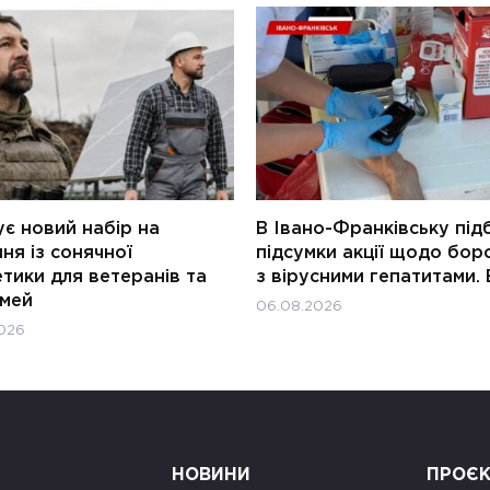
є новий набір на
В Івано-Франківську під
ня із сонячної
підсумки акції щодо бор
тики для ветеранів та
з вірусними гепатитами. 
імей
06.08.2026
026
НОВИНИ
ПРОЄ