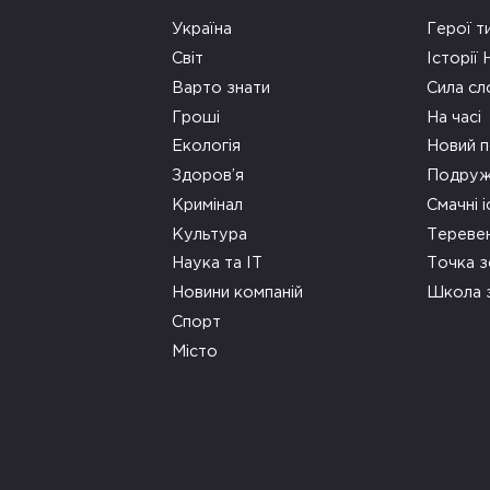
Україна
Герої т
Світ
Історії
Варто знати
Сила сл
Гроші
На часі
Екологія
Новий п
Здоров’я
Подруж
Кримінал
Смачні і
Культура
Тереве
Наука та ІТ
Точка 
Новини компаній
Школа 
Спорт
Місто