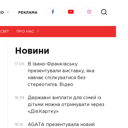
ІО
РЕКЛАМА
СВІТ
ПРО НАС
Новини
В Івано-Франківську
17:05
презентували виставку, яка
навчає спілкуватися без
стереотипів. Відео
Державні виплати для сімей із
16:39
дітьми можна отримувати через
«Дія.Картку»
AGATA презентувала новий
16:16