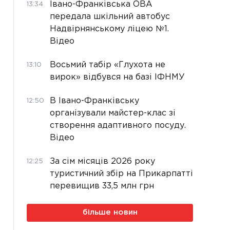
Івано-Франківська ОВА
13:34
передала шкільний автобус
Надвірнянському ліцею №1.
Відео
Восьмий табір «Глухота не
13:10
вирок» відбувся на базі ІФНМУ
В Івано-Франківську
12:50
організували майстер-клас зі
створення адаптивного посуду.
Відео
За сім місяців 2026 року
12:25
туристичний збір на Прикарпатті
перевищив 33,5 млн грн
більше новин