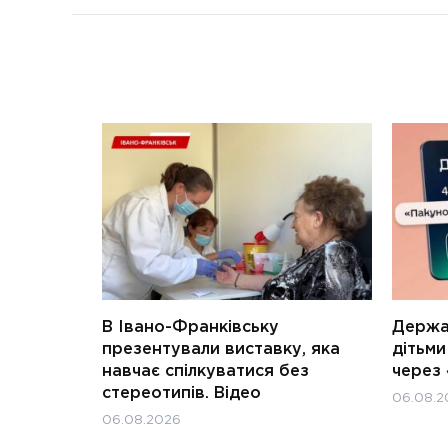
В Івано-Франківську
Держав
презентували виставку, яка
дітьм
навчає спілкуватися без
через 
стереотипів. Відео
06.08.2
06.08.2026