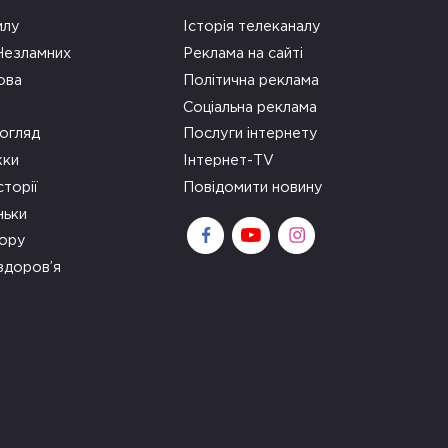
илу
Історія телеканалу
 Незламних
Реклама на сайті
ова
Політична реклама
Соціальна реклама
огляд
Послуги інтернету
ки
Інтернет-TV
сторії
Повідомити новину
ньки
зору
здоров’я