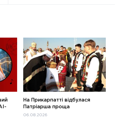
вий
На Прикарпатті відбулася
АІ-
Патріарша проща
06.08.2026