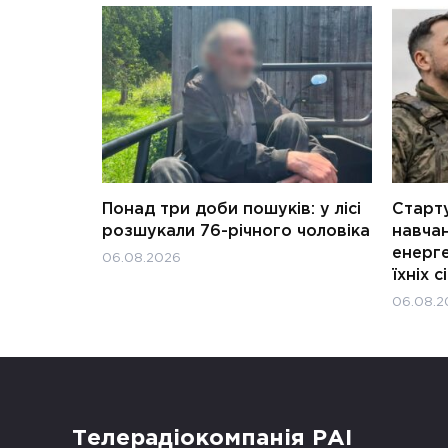
Понад три доби пошуків: у лісі
Старту
розшукали 76-річного чоловіка
навчан
енерге
06.08.2026
їхніх с
06.08.2
Телерадіокомпанія РАІ