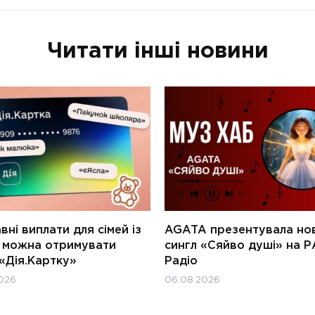
Читати інші новини
ні виплати для сімей із
AGATA презентувала но
и можна отримувати
сингл «Сяйво душі» на Р
«Дія.Картку»
Радіо
026
06.08.2026