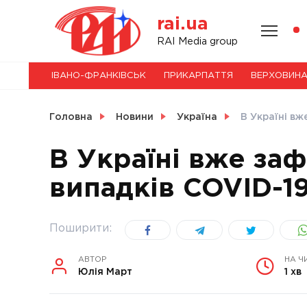
Skip
rai.ua
to
content
НОВИНИ
RAI Media group
ІВАНО-ФРАНКІВСЬК
ПРИКАРПАТТЯ
ВЕРХОВИН
СВІТ
Головна
Новини
Україна
В Україні вж
В Україні вже за
випадків COVID-1
УКРАЇНА
Поширити:
АВТОР
НА Ч
Юлія Март
1 хв