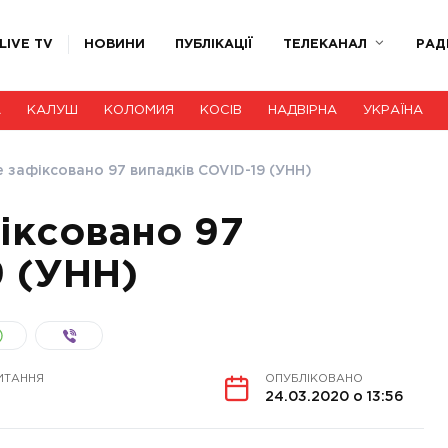
LIVE TV
НОВИНИ
ПУБЛІКАЦІЇ
ТЕЛЕКАНАЛ
РАД
А
КАЛУШ
КОЛОМИЯ
КОСІВ
НАДВІРНА
УКРАЇНА
е зафіксовано 97 випадків COVID-19 (УНН)
фіксовано 97
9 (УНН)
ИТАННЯ
ОПУБЛІКОВАНО
24.03.2020 о 13:56