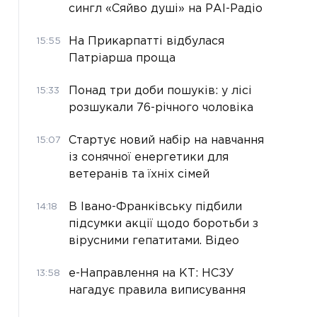
сингл «Сяйво душі» на РАІ-Радіо
На Прикарпатті відбулася
15:55
Патріарша проща
Понад три доби пошуків: у лісі
15:33
розшукали 76-річного чоловіка
Стартує новий набір на навчання
15:07
із сонячної енергетики для
ветеранів та їхніх сімей
В Івано-Франківську підбили
14:18
підсумки акції щодо боротьби з
вірусними гепатитами. Відео
е-Направлення на КТ: НСЗУ
13:58
нагадує правила виписування