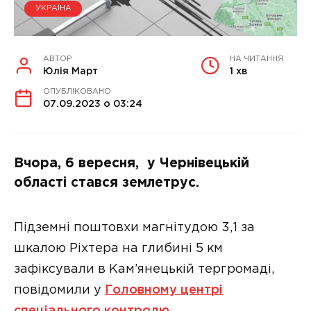
УКРАЇНА
АВТОР
НА ЧИТАННЯ
Юлія Март
1 хв
ОПУБЛІКОВАНО
07.09.2023 о 03:24
Вчора, 6 вересня, у Чернівецькій
області стався землетрус.
Підземні поштовхи магнітудою 3,1 за
шкалою Ріхтера на глибині 5 км
зафіксували в Кам’янецькій тергромаді,
повідомили у
Головному центрі
спеціального контролю
.