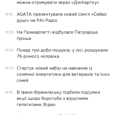
можна отримувати через «Дія.Картку»
AGATA презентувала новий сингл «Сяйво
16:16
душі» на РАІ-Радіо
На Прикарпатті відбулася Патріарша
15:55
проща
Понад три доби пошуків: у лісі розшукали
15:33
76-річного чоловіка
Стартує новий набір на навчання із
15:07
сонячної енергетики для ветеранів та їхніх
сімей
В Івано-Франківську підбили підсумки
14:18
акції щодо боротьби з вірусними
гепатитами. Відео