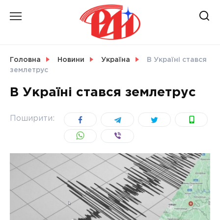
Skip
to
content
НОВИНИ
Головна
Новини
Україна
В Україні стався
землетрус
СВІТ
В Україні стався землетрус
Поширити:
УКРАЇНА