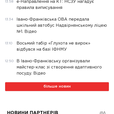
е-Направлення на КТ: НСЗУ нагадує
13:58
правила виписування
Івано-Франківська ОВА передала
13:34
шкільний автобус Надвірнянському ліцею
№1. Відео
Восьмий табір «Глухота не вирок»
13:10
відбувся на базі ІФНМУ
В Івано-Франківську організували
12:50
майстер-клас зі створення адаптивного
посуду. Відео
більше новин