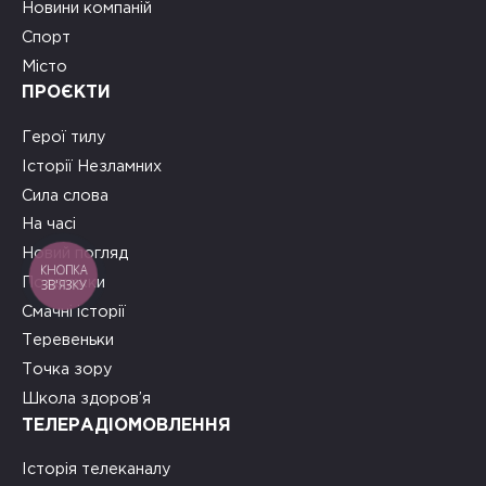
Новини компаній
Спорт
Місто
ПРОЄКТИ
Герої тилу
Історії Незламних
Сила слова
На часі
Новий погляд
КНОПКА
Подружки
ЗВ'ЯЗКУ
Смачні історії
Теревеньки
Точка зору
Школа здоров’я
ТЕЛЕРАДІОМОВЛЕННЯ
Історія телеканалу