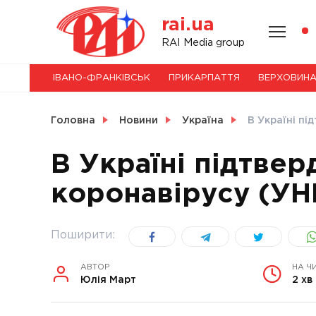
Skip
rai.ua
to
content
НОВИНИ
RAI Media group
ІВАНО-ФРАНКІВСЬК
ПРИКАРПАТТЯ
ВЕРХОВИН
СВІТ
Головна
Новини
Україна
В Україні пі
В Україні підтве
коронавірусу (УН
УКРАЇНА
Поширити:
АВТОР
НА Ч
Юлія Март
2 хв