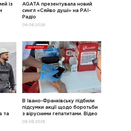
ей із
AGATA презентувала новий
и
сингл «Сяйво душі» на РАІ-
Радіо
06.08.2026
В Івано-Франківську підбили
підсумки акції щодо боротьби
в та
з вірусними гепатитами. Відео
06.08.2026