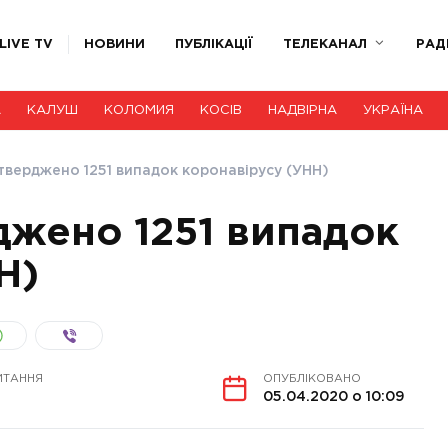
LIVE TV
НОВИНИ
ПУБЛІКАЦІЇ
ТЕЛЕКАНАЛ
РАД
А
КАЛУШ
КОЛОМИЯ
КОСІВ
НАДВІРНА
УКРАЇНА
дтверджено 1251 випадок коронавірусу (УНН)
рджено 1251 випадок
Н)
ИТАННЯ
ОПУБЛІКОВАНО
05.04.2020 о 10:09