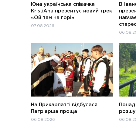
Юна українська співачка
В Іван
KristiAna презентує новий трек
презен
«Ой там на горі»
навчає
стерео
07.08.2026
06.08.2
На Прикарпатті відбулася
Понад 
Патріарша проща
розшук
06.08.2026
06.08.2