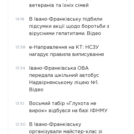
ветеранів та їхніх сімей
В Івано-Франківську підбили
14:18
підсумки акції щодо боротьби з
вірусними гепатитами. Відео
е-Направлення на КТ: НСЗУ
13:58
нагадує правила виписування
Івано-Франківська ОВА
13:34
передала шкільний автобус
Надвірнянському ліцею №1.
Відео
Восьмий табір «Глухота не
13:10
вирок» відбувся на базі ІФНМУ
В Івано-Франківську
12:50
організували майстер-клас зі