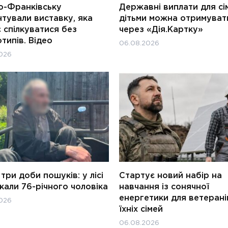
о-Франківську
Державні виплати для сім
тували виставку, яка
дітьми можна отримуват
 спілкуватися без
через «Дія.Картку»
типів. Відео
06.08.2026
026
три доби пошуків: у лісі
Стартує новий набір на
али 76-річного чоловіка
навчання із сонячної
енергетики для ветерані
026
їхніх сімей
06.08.2026