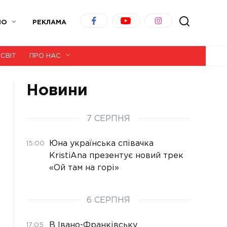
ІО
РЕКЛАМА
СВІТ
ПРО НАС
Новини
7 СЕРПНЯ
Юна українська співачка
15:00
KristiAna презентує новий трек
«Ой там на горі»
6 СЕРПНЯ
В Івано-Франківську
17:05