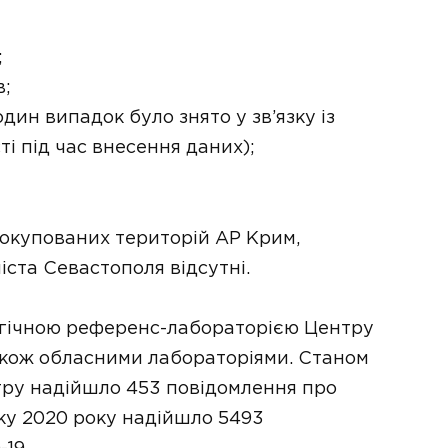
;
в;
дин випадок було знято у зв’язку із
і під час внесення даних);
 окупованих територій АР Крим,
іста Севастополя відсутні.
огічною референс-лабораторією Центру
також обласними лабораторіями. Станом
нтру надійшло 453 повідомлення про
тку 2020 року надійшло 5493