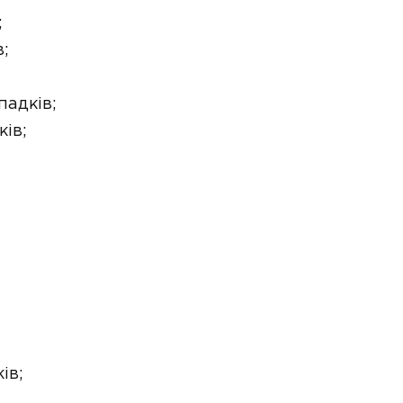
;
;
падків;
ів;
ів;