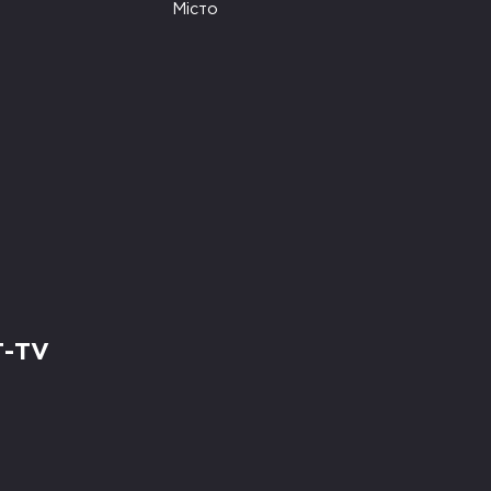
Місто
Т-TV