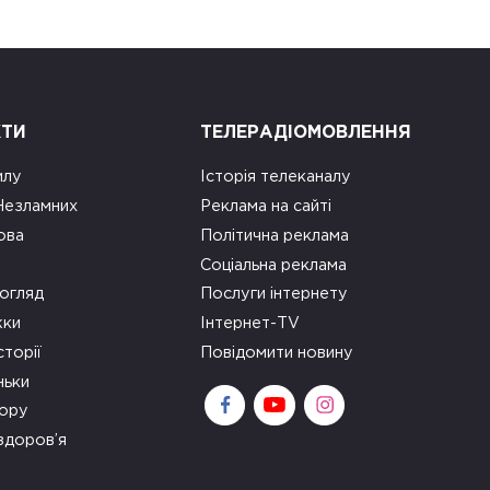
КТИ
ТЕЛЕРАДІОМОВЛЕННЯ
илу
Історія телеканалу
 Незламних
Реклама на сайті
ова
Політична реклама
Соціальна реклама
огляд
Послуги інтернету
ки
Інтернет-TV
сторії
Повідомити новину
ньки
зору
здоров’я