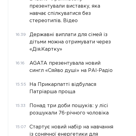
презентували виставку, яка
навчає спілкуватися без
стереотипів. Відео
Державні виплати для сімей із
16:39
дітьми можна отримувати через
«Дія.Картку»
AGATA презентувала новий
16:16
сингл «Сяйво душі» на РАІ-Радіо
На Прикарпатті відбулася
15:55
Патріарша проща
Понад три доби пошуків: у лісі
15:33
розшукали 76-річного чоловіка
Стартує новий набір на навчання
15:07
із сонячної енергетики для