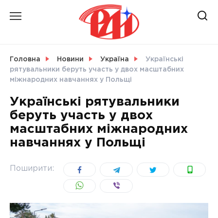
Skip
to
content
НОВИНИ
Головна
Новини
Україна
Українські
рятувальники беруть участь у двох масштабних
СВІТ
міжнародних навчаннях у Польщі
Українські рятувальники
беруть участь у двох
масштабних міжнародних
УКРАЇНА
навчаннях у Польщі
Поширити: