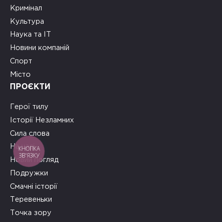
Кримінал
Культура
Наука та ІТ
Новини компаній
Спорт
Місто
ПРОЄКТИ
Герої тилу
Історії Незламних
Сила слова
На часі
КНОПКА
ЗВ'ЯЗКУ
Новий погляд
Подружки
Смачні історії
Теревеньки
Точка зору