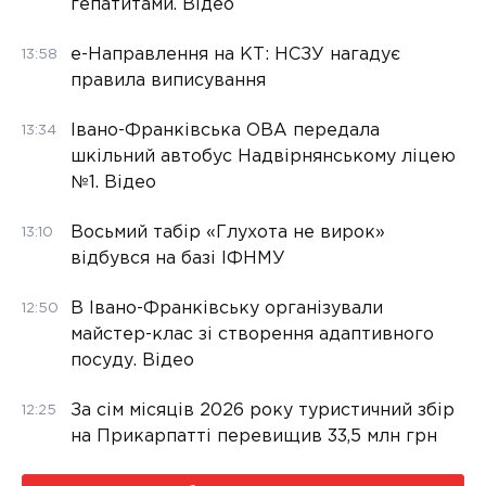
гепатитами. Відео
е-Направлення на КТ: НСЗУ нагадує
13:58
правила виписування
Івано-Франківська ОВА передала
13:34
шкільний автобус Надвірнянському ліцею
№1. Відео
Восьмий табір «Глухота не вирок»
13:10
відбувся на базі ІФНМУ
В Івано-Франківську організували
12:50
майстер-клас зі створення адаптивного
посуду. Відео
За сім місяців 2026 року туристичний збір
12:25
на Прикарпатті перевищив 33,5 млн грн