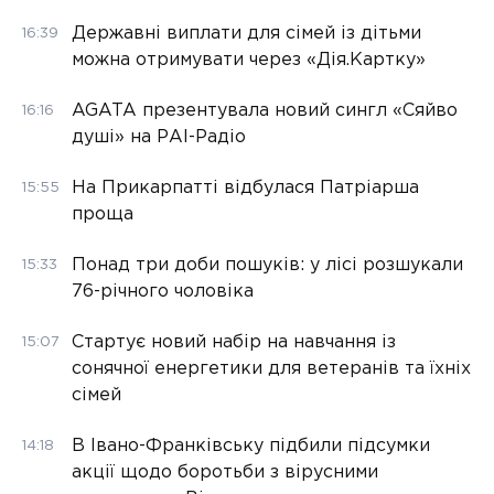
Державні виплати для сімей із дітьми
16:39
можна отримувати через «Дія.Картку»
AGATA презентувала новий сингл «Сяйво
16:16
душі» на РАІ-Радіо
На Прикарпатті відбулася Патріарша
15:55
проща
Понад три доби пошуків: у лісі розшукали
15:33
76-річного чоловіка
Стартує новий набір на навчання із
15:07
сонячної енергетики для ветеранів та їхніх
сімей
В Івано-Франківську підбили підсумки
14:18
акції щодо боротьби з вірусними