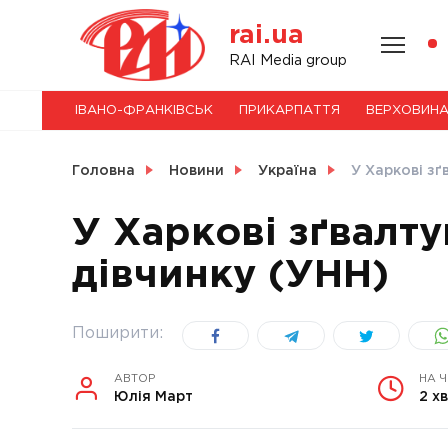
Skip
rai.ua
to
content
НОВИНИ
RAI Media group
ІВАНО-ФРАНКІВСЬК
ПРИКАРПАТТЯ
ВЕРХОВИН
СВІТ
Головна
Новини
Україна
У Харкові зґ
У Харкові зґвалту
дівчинку (УНН)
УКРАЇНА
Поширити:
АВТОР
НА 
Юлія Март
2 хв