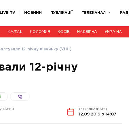
LIVE TV
НОВИНИ
ПУБЛІКАЦІЇ
ТЕЛЕКАНАЛ
РАД
А
КАЛУШ
КОЛОМИЯ
КОСІВ
НАДВІРНА
УКРАЇНА
валтували 12-річну дівчинку (УНН)
вали 12-річну
ЧИТАННЯ
ОПУБЛІКОВАНО
12.09.2019 о 14:07