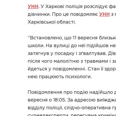
УНН
.
У Харкові поліція розслідує фа
дівчинки. Про це повідомляє
УНН
з 
Харківської області.
“Встановлено, що 11 вересня близько
школи. На вулиці до неї підійшов не
затягнув у посадку і зґвалтував. Д
після чого малолітню з травмами і з
йдеться у повідомленні. Стан її здо
нею працюють психологи.
Повідомлення про подію надійшло до 
вересня о 18:05. За адресою виїжд
відділу поліції, слідчо-оперативна г
судмедексперти, пересувна криміна