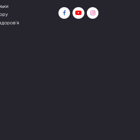
ньки
зору
здоров’я