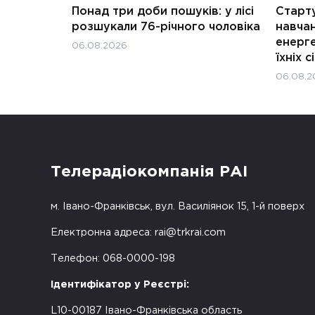
Понад три доби пошуків: у лісі
Старту
розшукали 76-річного чоловіка
навчан
енерге
06.08.2026
їхніх с
06.08.2
Телерадіокомпанія РАІ
м. Івано-Франківськ, вул. Василіянок 15, 1-й поверх
Електронна адреса:
rai@trkrai.com
Телефон: 068-0000-198
Ідентифікатор у Реєстрі:
L10-00187 Івано-Франківська область