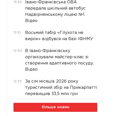
Івано-Франківська ОВА
13:34
передала шкільний автобус
Надвірнянському ліцею №1.
Відео
Восьмий табір «Глухота не
13:10
вирок» відбувся на базі ІФНМУ
В Івано-Франківську
12:50
організували майстер-клас зі
створення адаптивного посуду.
Відео
За сім місяців 2026 року
12:25
туристичний збір на Прикарпатті
перевищив 33,5 млн грн
більше новин