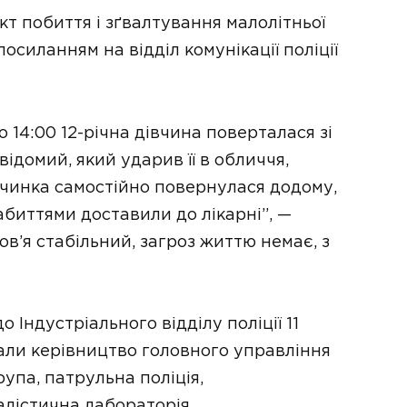
кт побиття і зґвалтування малолітньої
посиланням на відділ комунікації поліції
 14:00 12-річна дівчина поверталася зі
відомий, який ударив її в обличчя,
івчинка самостійно повернулася додому,
абиттями доставили до лікарні”, —
ров’я стабільний, загроз життю немає, з
Індустріального відділу поліції 11
жали керівництво головного управління
рупа, патрульна поліція,
лістична лабораторія.