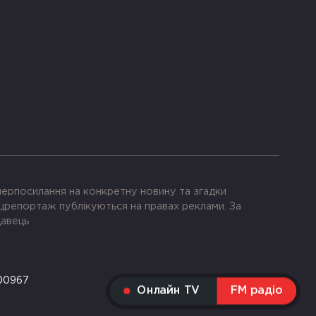
іперпосилання на конкретну новину та згадки
црепортаж публікуються на правах реклами. За
давець
-00967
Онлайн TV
FM радіо