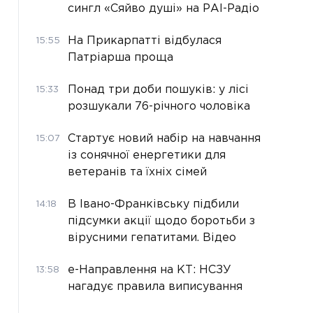
сингл «Сяйво душі» на РАІ-Радіо
На Прикарпатті відбулася
15:55
Патріарша проща
Понад три доби пошуків: у лісі
15:33
розшукали 76-річного чоловіка
Стартує новий набір на навчання
15:07
із сонячної енергетики для
ветеранів та їхніх сімей
В Івано-Франківську підбили
14:18
підсумки акції щодо боротьби з
вірусними гепатитами. Відео
е-Направлення на КТ: НСЗУ
13:58
нагадує правила виписування