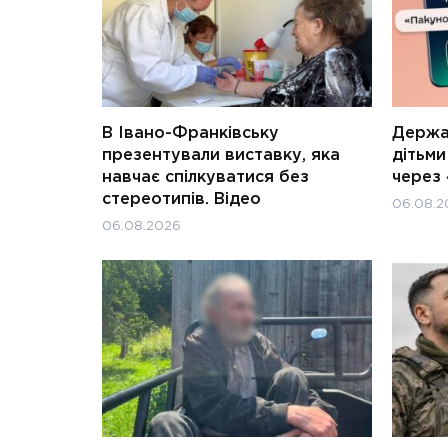
В Івано-Франківську
Держав
презентували виставку, яка
дітьм
навчає спілкуватися без
через 
стереотипів. Відео
06.08.2
06.08.2026