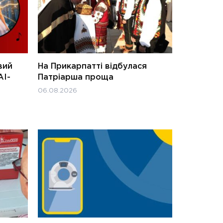
вий
На Прикарпатті відбулася
АІ-
Патріарша проща
06.08.2026