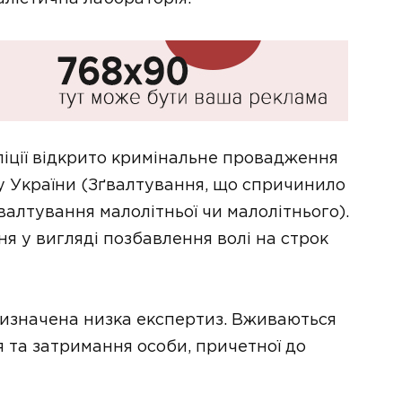
ліції відкрито кримінальне провадження
ксу України (Зґвалтування, що спричинило
валтування малолітньої чи малолітнього).
я у вигляді позбавлення волі на строк
ризначена низка експертиз. Вживаються
 та затримання особи, причетної до