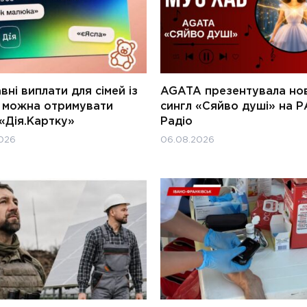
ні виплати для сімей із
AGATA презентувала но
и можна отримувати
сингл «Сяйво душі» на Р
«Дія.Картку»
Радіо
026
06.08.2026