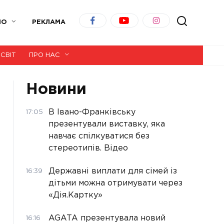
ІО
РЕКЛАМА
СВІТ
ПРО НАС
Новини
В Івано-Франківську
17:05
презентували виставку, яка
навчає спілкуватися без
стереотипів. Відео
Державні виплати для сімей із
16:39
дітьми можна отримувати через
«Дія.Картку»
AGATA презентувала новий
16:16