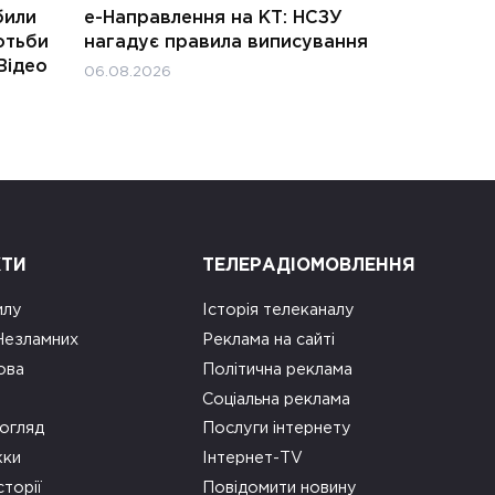
били
е-Направлення на КТ: НСЗУ
отьби
нагадує правила виписування
Відео
06.08.2026
КТИ
ТЕЛЕРАДІОМОВЛЕННЯ
илу
Історія телеканалу
 Незламних
Реклама на сайті
ова
Політична реклама
Соціальна реклама
огляд
Послуги інтернету
ки
Інтернет-TV
сторії
Повідомити новину