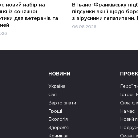
є новий набір на
В Івано-Франківську під
ня із сонячної
підсумки акції щодо бор
тики для ветеранів та
з вірусними гепатитами. 
імей
06.08.2026
026
НОВИНИ
ПРОЄ
Україна
Герої т
Світ
Історії
Варто знати
Сила сл
Гроші
На часі
Екологія
Новий п
Здоров’я
Подруж
Кримінал
Смачні і