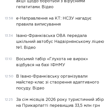
акції щодо боротьби з вірусними
гепатитами. Відео
е-Направлення на КТ: НСЗУ нагадує
13:58
правила виписування
Івано-Франківська ОВА передала
13:34
шкільний автобус Надвірнянському ліцею
№1. Відео
Восьмий табір «Глухота не вирок»
13:10
відбувся на базі ІФНМУ
В Івано-Франківську організували
12:50
майстер-клас зі створення адаптивного
посуду. Відео
За сім місяців 2026 року туристичний збір
12:25
на Прикарпатті перевищив 33,5 млн грн