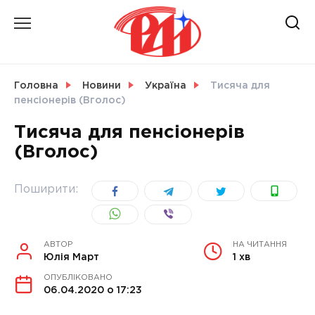
Skip
to
content
НОВИНИ
Головна
Новини
Україна
Тисяча для
пенсіонерів (Вголос)
СВІТ
Тисяча для пенсіонерів
(Вголос)
УКРАЇНА
Поширити:
АВТОР
НА ЧИТАННЯ
Юлія Март
1 хв
ОПУБЛІКОВАНО
06.04.2020 о 17:23