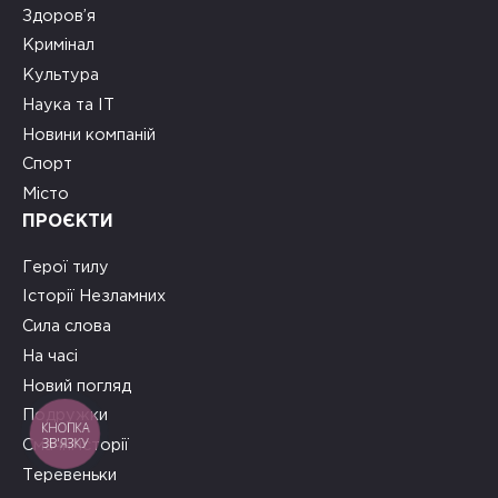
Здоров’я
Кримінал
Культура
Наука та ІТ
Новини компаній
Спорт
Місто
ПРОЄКТИ
Герої тилу
Історії Незламних
Сила слова
На часі
Новий погляд
Подружки
КНОПКА
ЗВ'ЯЗКУ
Смачні історії
Теревеньки