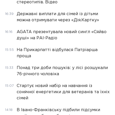
стереотипів. Відео
Державні виплати для сімей із дітьми
16:39
можна отримувати через «Дія.Картку»
AGATA презентувала новий сингл «Сяйво
16:16
душі» на РАІ-Радіо
На Прикарпатті відбулася Патріарша
15:55
проща
Понад три доби пошуків: у лісі розшукали
15:33
76-річного чоловіка
Стартує новий набір на навчання із
15:07
сонячної енергетики для ветеранів та їхніх
сімей
В Івано-Франківську підбили підсумки
14:18