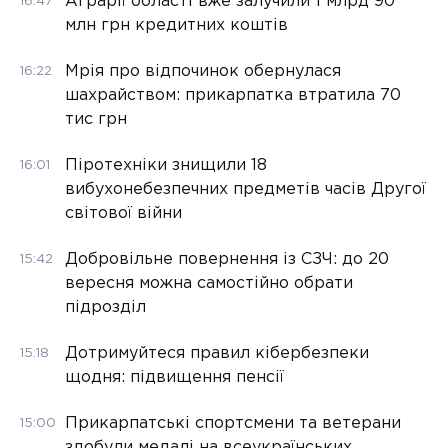
Аграрії області вже залучили 1 млрд 90
16:47
млн грн кредитних коштів
Мрія про відпочинок обернулася
16:22
шахрайством: прикарпатка втратила 70
тис грн
Піротехніки знищили 18
16:01
вибухонебезпечних предметів часів Другої
світової війни
Добровільне повернення із СЗЧ: до 20
15:42
вересня можна самостійно обрати
підрозділ
Дотримуйтеся правил кібербезпеки
15:18
щодня: підвищення пенсії
Прикарпатські спортсмени та ветерани
15:00
здобули медалі на всеукраїнських