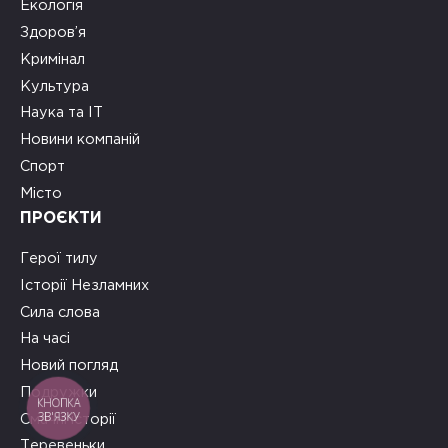
Екологія
Здоров’я
Кримінал
Культура
Наука та ІТ
Новини компаній
Спорт
Місто
ПРОЄКТИ
Герої тилу
Історії Незламних
Сила слова
На часі
Новий погляд
Подружки
КНОПКА
ЗВ'ЯЗКУ
Смачні історії
Теревеньки