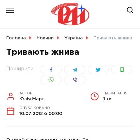
Skip
to
content
НОВИНИ
Головна
Новини
Україна
Тривають жнива
Тривають жнива
СВІТ
Поширити:
УКРАЇНА
АВТОР
НА ЧИТАННЯ
Юлія Март
1 хв
ОПУБЛІКОВАНО
10.07.2012 о 00:00