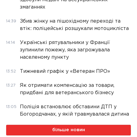
змаганнях
Збив жінку на пішохідному переході та
14:39
втік: поліцейські розшукали мотоцикліста
Українські рятувальники у Франції
14:14
зупинили пожежу, яка загрожувала
населеному пункту
Тижневий графік у «Ветеран ПРО»
13:52
Як отримати компенсацію за товари,
13:27
придбані для ветеранського бізнесу
Поліція встановлює обставини ДТП у
13:05
Богородчанах, у якій травмувалася дитина
більше новин