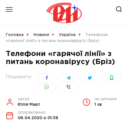
Skip
to
content
НОВИНИ
Головна
Новини
Україна
Телефони
«гарячої лінії» з питань коронавірусу (Бріз)
СВІТ
Телефони «гарячої лінії» з
питань коронавірусу (Бріз)
УКРАЇНА
Поширити:
АВТОР
НА ЧИТАННЯ
Юлія Март
1 хв
ОПУБЛІКОВАНО
06.04.2020 о 01:38