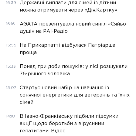
Державні виплати для сімей із дітьми
16:39
можна отримувати через «Дія.Картку»
AGATA презентувала новий сингл «Сяйво
16:16
душі» на РАІ-Радіо
На Прикарпатті відбулася Патріарша
15:55
проща
Понад три доби пошуків: у лісі розшукали
15:33
76-річного чоловіка
Стартує новий набір на навчання із
15:07
сонячної енергетики для ветеранів та їхніх
сімей
В Івано-Франківську підбили підсумки
14:18
акції щодо боротьби з вірусними
гепатитами. Відео