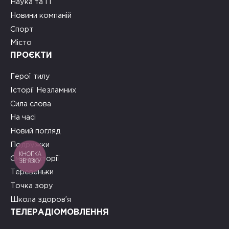
Наука та ІТ
Новини компаній
Спорт
Місто
ПРОЄКТИ
Герої тилу
Історії Незламних
Сила слова
На часі
Новий погляд
Подружки
КНОПКА
Смачні історії
ЗВ'ЯЗКУ
Теревеньки
Точка зору
Школа здоров’я
ТЕЛЕРАДІОМОВЛЕННЯ