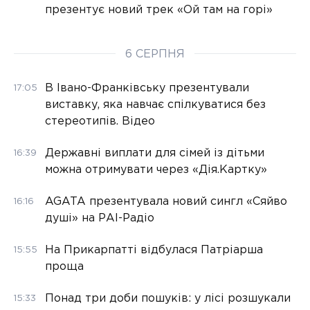
презентує новий трек «Ой там на горі»
6 СЕРПНЯ
В Івано-Франківську презентували
17:05
виставку, яка навчає спілкуватися без
стереотипів. Відео
Державні виплати для сімей із дітьми
16:39
можна отримувати через «Дія.Картку»
AGATA презентувала новий сингл «Сяйво
16:16
душі» на РАІ-Радіо
На Прикарпатті відбулася Патріарша
15:55
проща
Понад три доби пошуків: у лісі розшукали
15:33