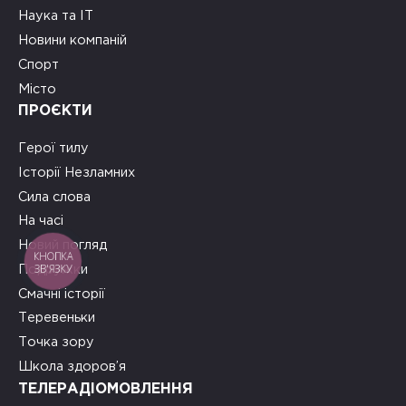
Наука та ІТ
Новини компаній
Спорт
Місто
ПРОЄКТИ
Герої тилу
Історії Незламних
Сила слова
На часі
Новий погляд
КНОПКА
ЗВ'ЯЗКУ
Подружки
Смачні історії
Теревеньки
Точка зору
Школа здоров’я
ТЕЛЕРАДІОМОВЛЕННЯ