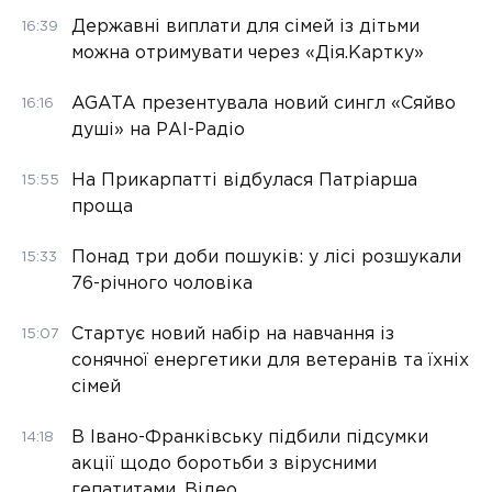
Державні виплати для сімей із дітьми
16:39
можна отримувати через «Дія.Картку»
AGATA презентувала новий сингл «Сяйво
16:16
душі» на РАІ-Радіо
На Прикарпатті відбулася Патріарша
15:55
проща
Понад три доби пошуків: у лісі розшукали
15:33
76-річного чоловіка
Стартує новий набір на навчання із
15:07
сонячної енергетики для ветеранів та їхніх
сімей
В Івано-Франківську підбили підсумки
14:18
акції щодо боротьби з вірусними
гепатитами. Відео