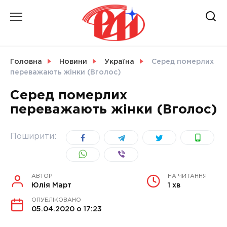
Skip
to
content
НОВИНИ
Головна
Новини
Україна
Серед померлих
переважають жінки (Вголос)
СВІТ
Серед померлих
переважають жінки (Вголос)
УКРАЇНА
Поширити:
АВТОР
НА ЧИТАННЯ
Юлія Март
1 хв
ОПУБЛІКОВАНО
05.04.2020 о 17:23