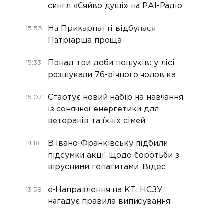
сингл «Сяйво душі» на РАІ-Радіо
На Прикарпатті відбулася
15:55
Патріарша проща
Понад три доби пошуків: у лісі
15:33
розшукали 76-річного чоловіка
Стартує новий набір на навчання
15:07
із сонячної енергетики для
ветеранів та їхніх сімей
В Івано-Франківську підбили
14:18
підсумки акції щодо боротьби з
вірусними гепатитами. Відео
е-Направлення на КТ: НСЗУ
13:58
нагадує правила виписування