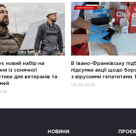
є новий набір на
В Івано-Франківську під
ня із сонячної
підсумки акції щодо бор
тики для ветеранів та
з вірусними гепатитами. 
імей
06.08.2026
026
НОВИНИ
ПРОЄ