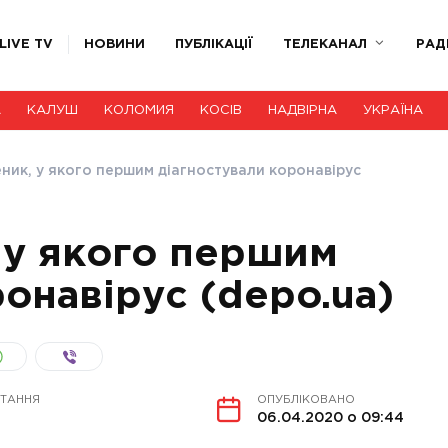
LIVE TV
НОВИНИ
ПУБЛІКАЦІЇ
ТЕЛЕКАНАЛ
РАД
А
КАЛУШ
КОЛОМИЯ
КОСІВ
НАДВІРНА
УКРАЇНА
ник, у якого першим діагностували коронавірус
 у якого першим
онавірус (depo.ua)
ИТАННЯ
ОПУБЛІКОВАНО
06.04.2020 о 09:44