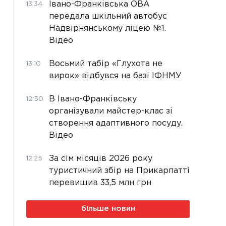
Івано-Франківська ОВА
13:34
передала шкільний автобус
Надвірнянському ліцею №1.
Відео
Восьмий табір «Глухота не
13:10
вирок» відбувся на базі ІФНМУ
В Івано-Франківську
12:50
організували майстер-клас зі
створення адаптивного посуду.
Відео
За сім місяців 2026 року
12:25
туристичний збір на Прикарпатті
перевищив 33,5 млн грн
більше новин