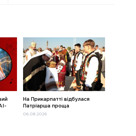
вий
На Прикарпатті відбулася
АІ-
Патріарша проща
06.08.2026