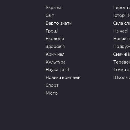
Україна
Герої т
Світ
Історії
Варто знати
Сила сл
Гроші
На часі
Екологія
Новий п
Здоров’я
Подруж
Кримінал
Смачні і
Культура
Тереве
Наука та ІТ
Точка 
Новини компаній
Школа 
Спорт
Місто