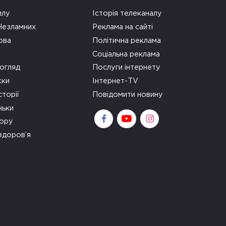
илу
Історія телеканалу
 Незламних
Реклама на сайті
ова
Політична реклама
Соціальна реклама
огляд
Послуги інтернету
ки
Інтернет-TV
сторії
Повідомити новину
ньки
зору
здоров’я