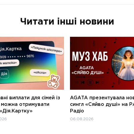
Читати інші новини
ні виплати для сімей із
AGATA презентувала но
и можна отримувати
сингл «Сяйво душі» на Р
«Дія.Картку»
Радіо
026
06.08.2026