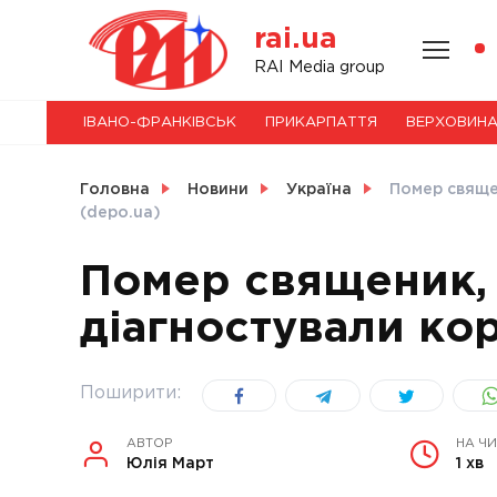
Skip
rai.ua
to
content
НОВИНИ
RAI Media group
ІВАНО-ФРАНКІВСЬК
ПРИКАРПАТТЯ
ВЕРХОВИН
СВІТ
Головна
Новини
Україна
Помер свяще
(depo.ua)
Помер священик,
УКРАЇНА
діагностували кор
Поширити:
АВТОР
НА Ч
Юлія Март
1 хв