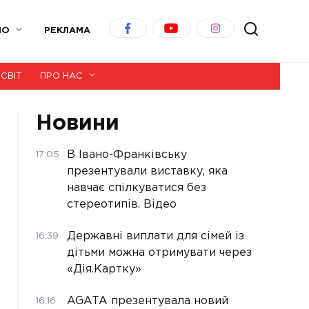
ІО
РЕКЛАМА
СВІТ
ПРО НАС
Новини
В Івано-Франківську
17:05
презентували виставку, яка
навчає спілкуватися без
стереотипів. Відео
Державні виплати для сімей із
16:39
дітьми можна отримувати через
«Дія.Картку»
AGATA презентувала новий
16:16