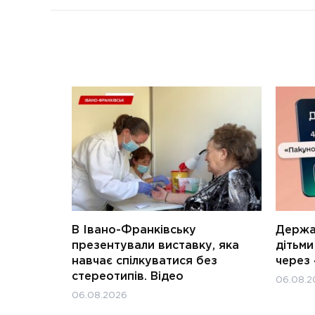
В Івано-Франківську
Держав
презентували виставку, яка
дітьм
навчає спілкуватися без
через 
стереотипів. Відео
06.08.2
06.08.2026