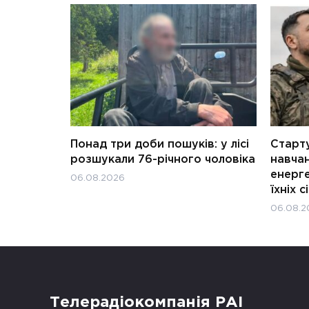
Понад три доби пошуків: у лісі
Старту
розшукали 76-річного чоловіка
навчан
енерге
06.08.2026
їхніх с
06.08.2
Телерадіокомпанія РАІ