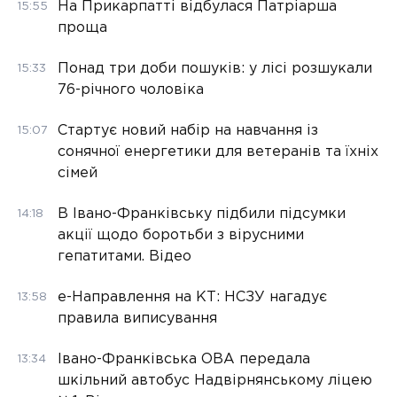
На Прикарпатті відбулася Патріарша
15:55
проща
Понад три доби пошуків: у лісі розшукали
15:33
76-річного чоловіка
Стартує новий набір на навчання із
15:07
сонячної енергетики для ветеранів та їхніх
сімей
В Івано-Франківську підбили підсумки
14:18
акції щодо боротьби з вірусними
гепатитами. Відео
е-Направлення на КТ: НСЗУ нагадує
13:58
правила виписування
Івано-Франківська ОВА передала
13:34
шкільний автобус Надвірнянському ліцею