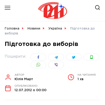
Skip
to
content
НОВИНИ
Головна
Новини
Україна
Підготовка до
виборів
СВІТ
Підготовка до виборів
Поширити:
УКРАЇНА
АВТОР
НА ЧИТАННЯ
Юлія Март
1 хв
ОПУБЛІКОВАНО
12.07.2012 о 00:00