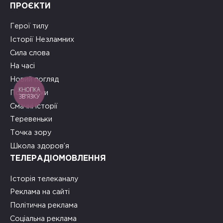
ПРОЄКТИ
Герої тилу
Історії Незламних
Сила слова
На часі
Новий погляд
КНОПКА
Подружки
ЗВ'ЯЗКУ
Смачні історії
Теревеньки
Точка зору
Школа здоров’я
ТЕЛЕРАДІОМОВЛЕННЯ
Історія телеканалу
Реклама на сайті
Політична реклама
Соціальна реклама