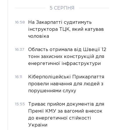
5 СЕРПНЯ
На Закарпатті судитимуть
16:58
інструктора ТЦК, який катував
чоловіка
Область отримала від Швеції 12
16:37
тонн захисних конструкцій для
енергетичної інфраструктури
Кіберполіцейські Прикарпаття
16:11
провели навчання для людей з
порушеннями слуху
Триває прийом документів для
15:55
Премії КМУ за вагомий внесок
до енергетичної стійкості
України