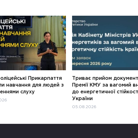
оліцейські Прикарпаття
Триває прийом документ
ли навчання для людей з
Премії КМУ за вагомий в
еннями слуху
до енергетичної стійкост
України
026
05.08.2026