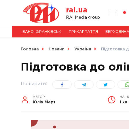
Skip
rai.ua
to
content
НОВИНИ
RAI Media group
ІВАНО-ФРАНКІВСЬК
ПРИКАРПАТТЯ
ВЕРХОВИН
СВІТ
Головна
Новини
Україна
Підготовка д
Підготовка до олі
УКРАЇНА
Поширити:
АВТОР
НА Ч
Юлія Март
1 хв