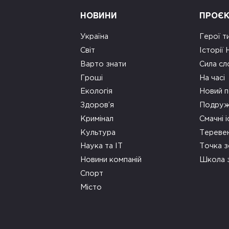
НОВИНИ
ПРОЄ
Україна
Герої т
Світ
Історії
Варто знати
Сила сл
Гроші
На часі
Екологія
Новий п
Здоров’я
Подруж
Кримінал
Смачні і
Культура
Тереве
Наука та ІТ
Точка 
Новини компаній
Школа 
Спорт
Місто