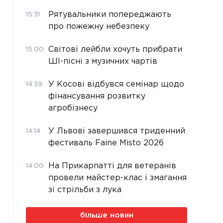
Рятувальники попереджають
15:31
про пожежну небезпеку
Світові лейбли хочуть прибрати
15:00
ШІ-пісні з музичних чартів
У Косові відбувся семінар щодо
14:39
фінансування розвитку
агробізнесу
У Львові завершився триденний
14:14
фестиваль Faine Misto 2026
На Прикарпатті для ветеранів
14:00
провели майстер-клас і змагання
зі стрільби з лука
більше новин