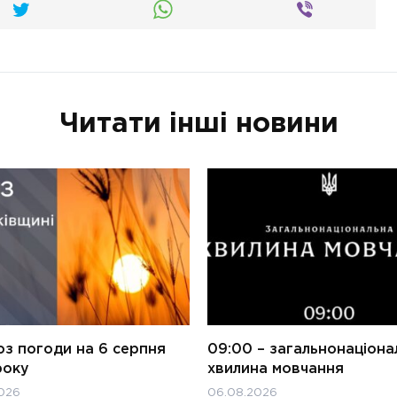
Читати інші новини
оз погоди на 6 серпня
09:00 – загальнонаціона
року
хвилина мовчання
026
06.08.2026