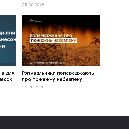
05.08.2026
ів для
Рятувальники попереджають
несок
про пожежну небезпеку
і
05.08.2026