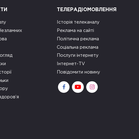
КТИ
ТЕЛЕРАДІОМОВЛЕННЯ
илу
Історія телеканалу
 Незламних
Реклама на сайті
ова
Політична реклама
Соціальна реклама
огляд
Послуги інтернету
ки
Інтернет-TV
сторії
Повідомити новину
ньки
зору
здоров’я