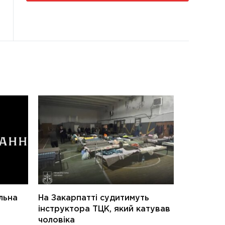
льна
На Закарпатті судитимуть
інструктора ТЦК, який катував
чоловіка