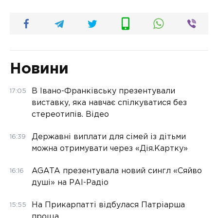
Новини
В Івано-Франківську презентували
17:05
виставку, яка навчає спілкуватися без
стереотипів. Відео
Державні виплати для сімей із дітьми
16:39
можна отримувати через «Дія.Картку»
AGATA презентувала новий сингл «Сяйво
16:16
душі» на РАІ-Радіо
На Прикарпатті відбулася Патріарша
15:55
проща