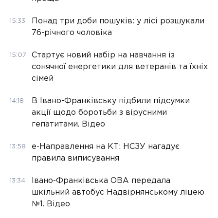
Понад три доби пошуків: у лісі розшукали
15:33
76-річного чоловіка
Стартує новий набір на навчання із
15:07
сонячної енергетики для ветеранів та їхніх
сімей
В Івано-Франківську підбили підсумки
14:18
акції щодо боротьби з вірусними
гепатитами. Відео
е-Направлення на КТ: НСЗУ нагадує
13:58
правила виписування
Івано-Франківська ОВА передала
13:34
шкільний автобус Надвірнянському ліцею
№1. Відео