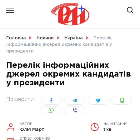
Skip
to
content
НОВИНИ
Головна
Новини
Україна
Перелік
інформаційних джерел окремих кандидатів у
СВІТ
президенти
Перелік інформаційних
джерел окремих кандидатів
у президенти
УКРАЇНА
Поширити:
АВТОР
НА ЧИТАННЯ
Юлія Март
1 хв
ОПУБЛІКОВАНО