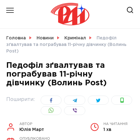
Skip
to
content
НОВИНИ
Головна
Новини
Кримінал
Педофіл
зґвалтував та пограбував 11-річну дівчинку (Волинь
СВІТ
Post)
Педофіл зґвалтував та
пограбував 11-річну
дівчинку (Волинь Post)
УКРАЇНА
Поширити:
АВТОР
НА ЧИТАННЯ
Юлія Март
1 хв
ОПУБЛІКОВАНО