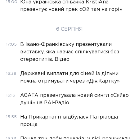
Юна українська співачка KristiAna
15:00
презентує новий трек «Ой там на горі»
6 СЕРПНЯ
В Івано-Франківську презентували
17:05
виставку, яка навчає спілкуватися без
стереотипів. Відео
Державні виплати для сімей із дітьми
16:39
можна отримувати через «Дія.Картку»
AGATA презентувала новий сингл «Сяйво
16:16
душі» на РАІ-Радіо
На Прикарпатті відбулася Патріарша
15:55
проща
Понад три доби пошуків: у лісі розшукали
15:33