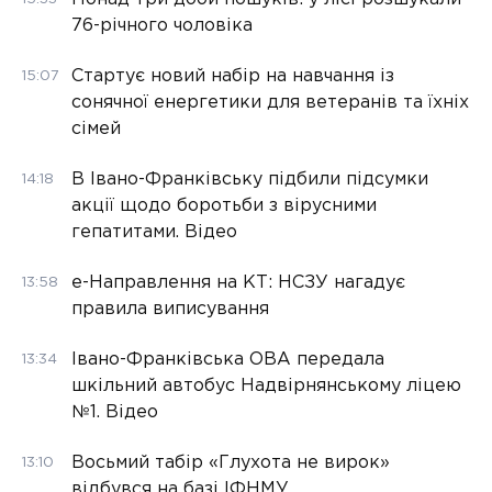
76-річного чоловіка
Стартує новий набір на навчання із
15:07
сонячної енергетики для ветеранів та їхніх
сімей
В Івано-Франківську підбили підсумки
14:18
акції щодо боротьби з вірусними
гепатитами. Відео
е-Направлення на КТ: НСЗУ нагадує
13:58
правила виписування
Івано-Франківська ОВА передала
13:34
шкільний автобус Надвірнянському ліцею
№1. Відео
Восьмий табір «Глухота не вирок»
13:10
відбувся на базі ІФНМУ