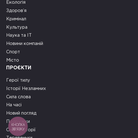
Екологія
Здоров’я
Кримінал
Культура
Наука та ІТ
Новини компаній
Спорт
Місто
ПРОЄКТИ
Герої тилу
Історії Незламних
Сила слова
На часі
Новий погляд
Подружки
КНОПКА
ЗВ'ЯЗКУ
Смачні історії
Теревеньки