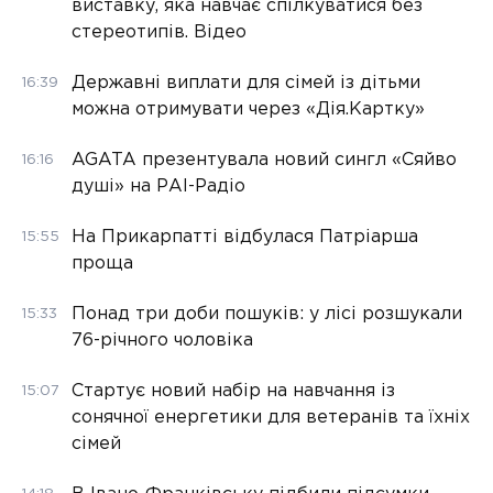
виставку, яка навчає спілкуватися без
стереотипів. Відео
Державні виплати для сімей із дітьми
16:39
можна отримувати через «Дія.Картку»
AGATA презентувала новий сингл «Сяйво
16:16
душі» на РАІ-Радіо
На Прикарпатті відбулася Патріарша
15:55
проща
Понад три доби пошуків: у лісі розшукали
15:33
76-річного чоловіка
Стартує новий набір на навчання із
15:07
сонячної енергетики для ветеранів та їхніх
сімей