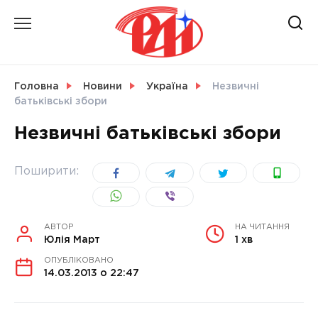
Skip
to
content
НОВИНИ
Головна
Новини
Україна
Незвичні
батьківські збори
СВІТ
Незвичні батьківські збори
Поширити:
УКРАЇНА
АВТОР
НА ЧИТАННЯ
Юлія Март
1 хв
ОПУБЛІКОВАНО
14.03.2013 о 22:47