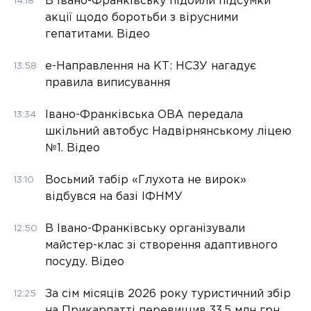
В Івано-Франківську підбили підсумки
14:18
акції щодо боротьби з вірусними
гепатитами. Відео
е-Направлення на КТ: НСЗУ нагадує
13:58
правила виписування
Івано-Франківська ОВА передала
13:34
шкільний автобус Надвірнянському ліцею
№1. Відео
Восьмий табір «Глухота не вирок»
13:10
відбувся на базі ІФНМУ
В Івано-Франківську організували
12:50
майстер-клас зі створення адаптивного
посуду. Відео
За сім місяців 2026 року туристичний збір
12:25
на Прикарпатті перевищив 33,5 млн грн