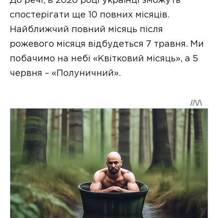
До речі, в 2020 році українці зможуть
спостерігати ще 10 повних місяців.
Найближчий повний місяць після
рожевого місяця відбудеться 7 травня. Ми
побачимо на небі «Квітковий місяць», а 5
червня – «Полуничний».