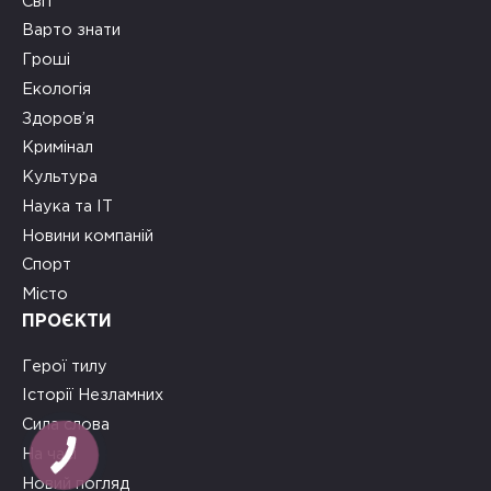
Світ
Варто знати
Гроші
Екологія
Здоров’я
Кримінал
Культура
Наука та ІТ
Новини компаній
Спорт
Місто
ПРОЄКТИ
Герої тилу
Історії Незламних
Сила слова
На часі
Новий погляд