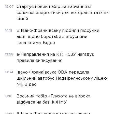
Стартує новий набір на навчання із
15:07
сонячної енергетики для ветеранів та їхніх
сімей
В Івано-Франківську підбили підсумки
14:18
акції щодо боротьби з вірусними
гепатитами. Відео
е-Направлення на КТ: НСЗУ нагадує
13:58
правила виписування
Івано-Франківська ОВА передала
13:34
шкільний автобус Надвірнянському ліцею
№1. Відео
Восьмий табір «Глухота не вирок»
13:10
відбувся на базі ІФНМУ