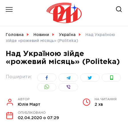
Skip
to
content
НОВИНИ
Головна
Новини
Україна
Над Україною
зійде «рожевий місяць» (Politeka)
СВІТ
Над Україною зійде
«рожевий місяць» (Politeka)
УКРАЇНА
Поширити:
АВТОР
НА ЧИТАННЯ
Юлія Март
2 хв
ОПУБЛІКОВАНО
02.04.2020 о 07:29