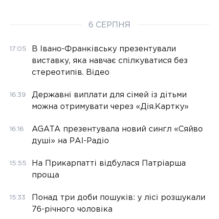
6 СЕРПНЯ
В Івано-Франківську презентували
17:05
виставку, яка навчає спілкуватися без
стереотипів. Відео
Державні виплати для сімей із дітьми
16:39
можна отримувати через «Дія.Картку»
AGATA презентувала новий сингл «Сяйво
16:16
душі» на РАІ-Радіо
На Прикарпатті відбулася Патріарша
15:55
проща
Понад три доби пошуків: у лісі розшукали
15:33
76-річного чоловіка