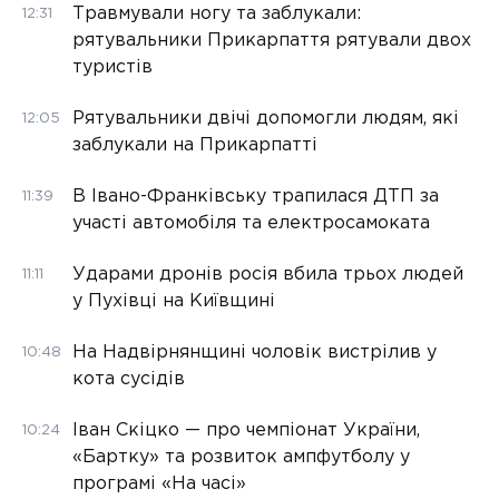
Травмували ногу та заблукали:
12:31
рятувальники Прикарпаття рятували двох
туристів
Рятувальники двічі допомогли людям, які
12:05
заблукали на Прикарпатті
В Івано-Франківську трапилася ДТП за
11:39
участі автомобіля та електросамоката
Ударами дронів росія вбила трьох людей
11:11
у Пухівці на Київщині
На Надвірнянщині чоловік вистрілив у
10:48
кота сусідів
Іван Скіцко — про чемпіонат України,
10:24
«Бартку» та розвиток ампфутболу у
програмі «На часі»