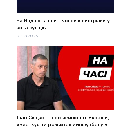
На Надвірнянщині чоловік вистрілив у
кота сусідів
10.08.2026
Іван Скіцко — про чемпіонат України,
«Бартку» та розвиток ампфутболу у