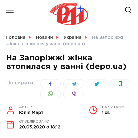
Skip
to
content
НОВИНИ
Головна
Новини
Україна
На Запоріжжі
жінка втопилася у ванні (depo.ua)
СВІТ
На Запоріжжі жінка
втопилася у ванні (depo.ua)
УКРАЇНА
Поширити:
АВТОР
НА ЧИТАННЯ
Юлія Март
1 хв
ОПУБЛІКОВАНО
20.03.2020 о 18:12