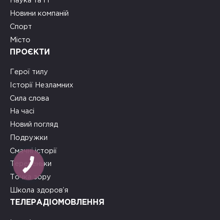
Наука та ІТ
Новини компаній
Спорт
Місто
ПРОЄКТИ
Герої тилу
Історії Незламних
Сила слова
На часі
Новий погляд
Подружки
Смачні історії
Теревеньки
Точка зору
Школа здоров’я
ТЕЛЕРАДІОМОВЛЕННЯ