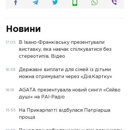
Новини
В Івано-Франківську презентували
17:05
виставку, яка навчає спілкуватися без
стереотипів. Відео
Державні виплати для сімей із дітьми
16:39
можна отримувати через «Дія.Картку»
AGATA презентувала новий сингл «Сяйво
16:16
душі» на РАІ-Радіо
На Прикарпатті відбулася Патріарша
15:55
проща