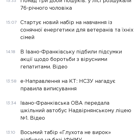
Понад три доби пошуків: у лісі розшукали
15:33
76-річного чоловіка
Стартує новий набір на навчання із
15:07
сонячної енергетики для ветеранів та їхніх
сімей
В Івано-Франківську підбили підсумки
14:18
акції щодо боротьби з вірусними
гепатитами. Відео
е-Направлення на КТ: НСЗУ нагадує
13:58
правила виписування
Івано-Франківська ОВА передала
13:34
шкільний автобус Надвірнянському ліцею
№1. Відео
Восьмий табір «Глухота не вирок»
13:10