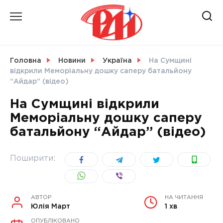
Skip
to
content
НОВИНИ
Головна
Новини
Україна
На Сумщині
відкрили Меморіальну дошку саперу батальйону
СВІТ
“Айдар” (відео)
На Сумщині відкрили
Меморіальну дошку саперу
батальйону “Айдар” (відео)
УКРАЇНА
Поширити:
АВТОР
НА ЧИТАННЯ
Юлія Март
1 хв
ОПУБЛІКОВАНО