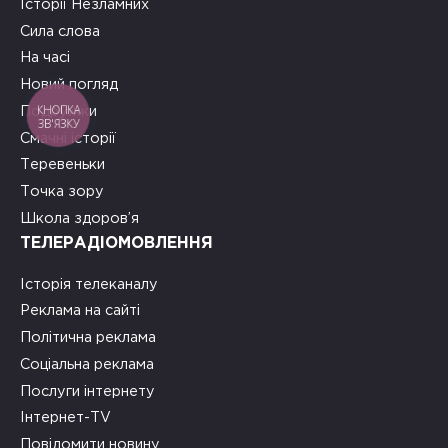
Історії Незламних
Сила слова
На часі
Новий погляд
КНОПКА
Подружки
ЗВ'ЯЗКУ
Смачні історії
Теревеньки
Точка зору
Школа здоров’я
ТЕЛЕРАДІОМОВЛЕННЯ
Історія телеканалу
Реклама на сайті
Політична реклама
Соціальна реклама
Послуги інтернету
Інтернет-TV
Повідомити новину