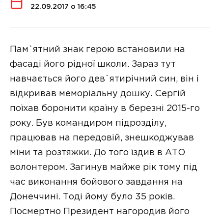
22.09.2017 о 16:45
Пам`ятний знак герою встановили на
фасаді його рідної школи. Зараз тут
навчається його дев`ятирічний син, він і
відкривав меморіальну дошку. Сергій
поїхав боронити країну в березні 2015-го
року. Був командиром підрозділу,
працював на передовій, знешкоджував
міни та розтяжки. До того їздив в АТО
волонтером. Загинув майже рік тому під
час виконання бойового завдання на
Донеччині. Тоді йому було 35 років.
Посмертно Президент нагородив його