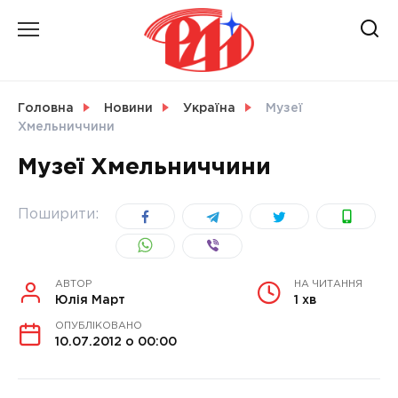
Skip
to
content
НОВИНИ
Головна
Новини
Україна
Музеї
Хмельниччини
СВІТ
Музеї Хмельниччини
Поширити:
УКРАЇНА
АВТОР
НА ЧИТАННЯ
Юлія Март
1 хв
ОПУБЛІКОВАНО
10.07.2012 о 00:00