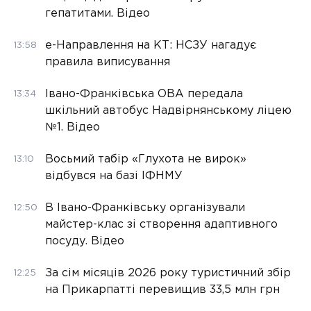
гепатитами. Відео
е-Направлення на КТ: НСЗУ нагадує
13:58
правила виписування
Івано-Франківська ОВА передала
13:34
шкільний автобус Надвірнянському ліцею
№1. Відео
Восьмий табір «Глухота не вирок»
13:10
відбувся на базі ІФНМУ
В Івано-Франківську організували
12:50
майстер-клас зі створення адаптивного
посуду. Відео
За сім місяців 2026 року туристичний збір
12:25
на Прикарпатті перевищив 33,5 млн грн