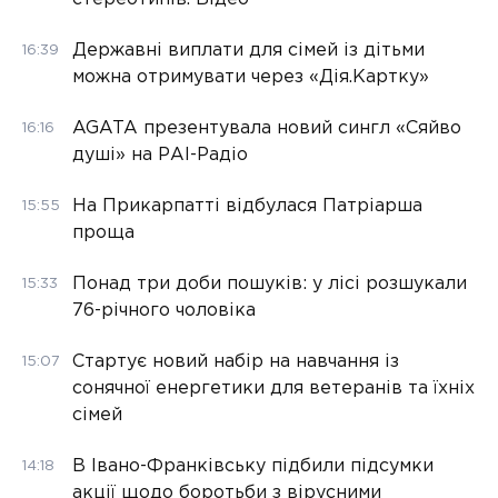
Державні виплати для сімей із дітьми
16:39
можна отримувати через «Дія.Картку»
AGATA презентувала новий сингл «Сяйво
16:16
душі» на РАІ-Радіо
На Прикарпатті відбулася Патріарша
15:55
проща
Понад три доби пошуків: у лісі розшукали
15:33
76-річного чоловіка
Стартує новий набір на навчання із
15:07
сонячної енергетики для ветеранів та їхніх
сімей
В Івано-Франківську підбили підсумки
14:18
акції щодо боротьби з вірусними