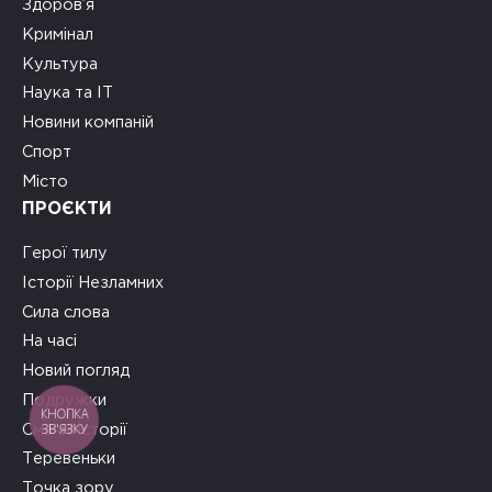
Здоров’я
Кримінал
Культура
Наука та ІТ
Новини компаній
Спорт
Місто
ПРОЄКТИ
Герої тилу
Історії Незламних
Сила слова
На часі
Новий погляд
Подружки
КНОПКА
ЗВ'ЯЗКУ
Смачні історії
Теревеньки
Точка зору