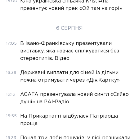
Юна українська співачка KristiAna
15:00
презентує новий трек «Ой там на горі»
6 СЕРПНЯ
В Івано-Франківську презентували
17:05
виставку, яка навчає спілкуватися без
стереотипів. Відео
Державні виплати для сімей із дітьми
16:39
можна отримувати через «Дія.Картку»
AGATA презентувала новий сингл «Сяйво
16:16
душі» на РАІ-Радіо
На Прикарпатті відбулася Патріарша
15:55
проща
Понад три доби пошуків: у лісі розшукали
15:33