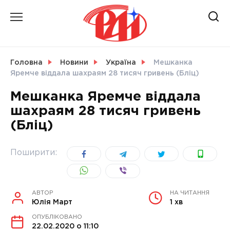
Skip
to
content
НОВИНИ
Головна
Новини
Україна
Мешканка
Яремче віддала шахраям 28 тисяч гривень (Бліц)
СВІТ
Мешканка Яремче віддала
шахраям 28 тисяч гривень
(Бліц)
УКРАЇНА
Поширити:
АВТОР
НА ЧИТАННЯ
Юлія Март
1 хв
ОПУБЛІКОВАНО
22.02.2020 о 11:10