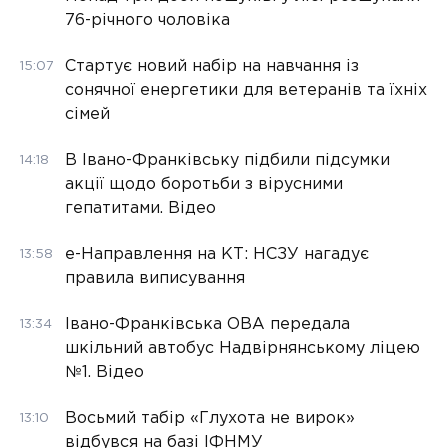
76-річного чоловіка
Стартує новий набір на навчання із
15:07
сонячної енергетики для ветеранів та їхніх
сімей
В Івано-Франківську підбили підсумки
14:18
акції щодо боротьби з вірусними
гепатитами. Відео
е-Направлення на КТ: НСЗУ нагадує
13:58
правила виписування
Івано-Франківська ОВА передала
13:34
шкільний автобус Надвірнянському ліцею
№1. Відео
Восьмий табір «Глухота не вирок»
13:10
відбувся на базі ІФНМУ