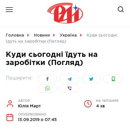
Skip
to
content
НОВИНИ
Головна
Новини
Україна
Куди сьогодні
їдуть на заробітки (Погляд)
СВІТ
Куди сьогодні їдуть на
заробітки (Погляд)
УКРАЇНА
Поширити:
АВТОР
НА ЧИТАННЯ
Юлія Март
4 хв
ОПУБЛІКОВАНО
13.09.2019 о 07:45