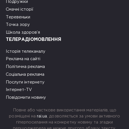
Подружки
Смачні історії
Теревеньки
Точка зору
Школа здоров’я
ТЕЛЕРАДІОМОВЛЕННЯ
Історія телеканалу
Реклама на сайті
Політична реклама
Соціальна реклама
Послуги інтернету
Інтернет-TV
Повідомити новину
Повне або часткове використання матеріалів, що
розміщені на
rai.ua
, дозволяється за умови активного
гіперпосилання на конкретну новину та згадки
першоджерела не нижче другого абзацу тексту.