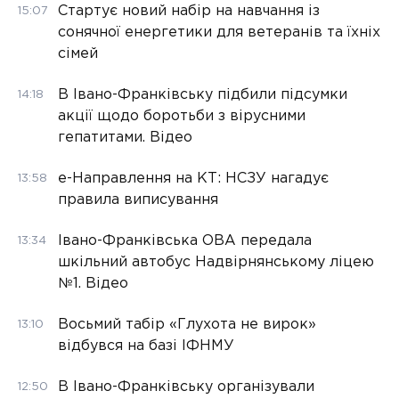
Стартує новий набір на навчання із
15:07
сонячної енергетики для ветеранів та їхніх
сімей
В Івано-Франківську підбили підсумки
14:18
акції щодо боротьби з вірусними
гепатитами. Відео
е-Направлення на КТ: НСЗУ нагадує
13:58
правила виписування
Івано-Франківська ОВА передала
13:34
шкільний автобус Надвірнянському ліцею
№1. Відео
Восьмий табір «Глухота не вирок»
13:10
відбувся на базі ІФНМУ
В Івано-Франківську організували
12:50