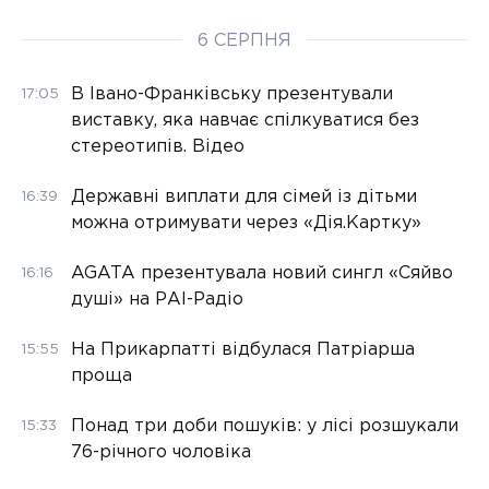
6 СЕРПНЯ
В Івано-Франківську презентували
17:05
виставку, яка навчає спілкуватися без
стереотипів. Відео
Державні виплати для сімей із дітьми
16:39
можна отримувати через «Дія.Картку»
AGATA презентувала новий сингл «Сяйво
16:16
душі» на РАІ-Радіо
На Прикарпатті відбулася Патріарша
15:55
проща
Понад три доби пошуків: у лісі розшукали
15:33
76-річного чоловіка