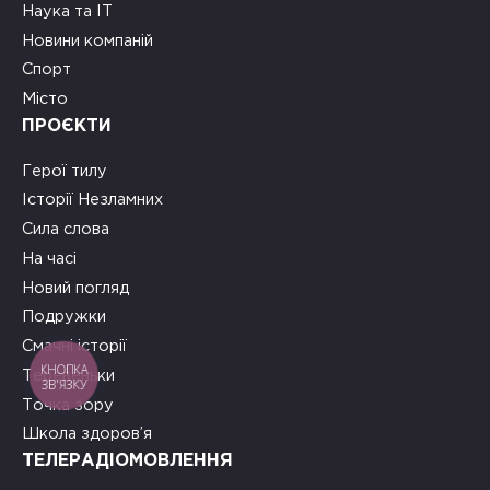
Наука та ІТ
Новини компаній
Спорт
Місто
ПРОЄКТИ
Герої тилу
Історії Незламних
Сила слова
На часі
Новий погляд
Подружки
Смачні історії
КНОПКА
Теревеньки
ЗВ'ЯЗКУ
Точка зору
Школа здоров’я
ТЕЛЕРАДІОМОВЛЕННЯ