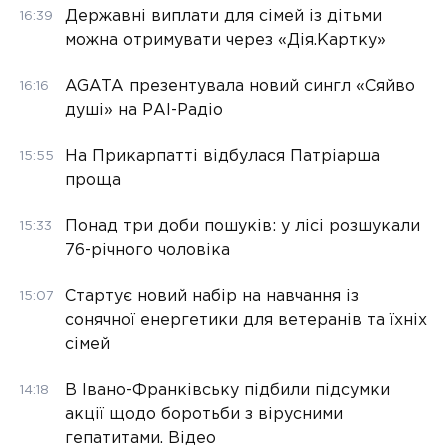
Державні виплати для сімей із дітьми
16:39
можна отримувати через «Дія.Картку»
AGATA презентувала новий сингл «Сяйво
16:16
душі» на РАІ-Радіо
На Прикарпатті відбулася Патріарша
15:55
проща
Понад три доби пошуків: у лісі розшукали
15:33
76-річного чоловіка
Стартує новий набір на навчання із
15:07
сонячної енергетики для ветеранів та їхніх
сімей
В Івано-Франківську підбили підсумки
14:18
акції щодо боротьби з вірусними
гепатитами. Відео