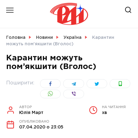
Skip
to
content
НОВИНИ
Головна
Новини
Україна
Карантин
можуть пом’якшити (Вголос)
СВІТ
Карантин можуть
пом’якшити (Вголос)
УКРАЇНА
Поширити:
АВТОР
НА ЧИТАННЯ
Юлія Март
хв
ОПУБЛІКОВАНО
07.04.2020 о 23:05